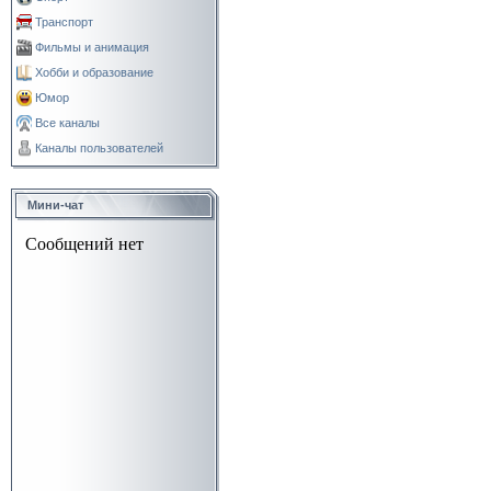
Транспорт
Фильмы и анимация
Хобби и образование
Юмор
Все каналы
Каналы пользователей
Мини-чат