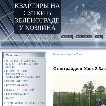
КВАРТИРЫ НА
СУТКИ В
ЗЕЛЕНОГРАДЕ
У ХОЗЯИНА
главная
регистрация
вход
Главная
»
Видео
»
Спорт
Меню сайта
ЧЕМ ПРИВЛЕКАТЕЛЬНА
КРАТКОСРОЧНАЯ АРЕНДА
ЖИЛЬЯ
Стантрайдинг Урок 2 За
КОММЕРЧЕСКОЕ
ПРЕДЛОЖЕНИЕ
СОБСТВЕННИКАМ ЖИЛЬЯ
ОБРАТНАЯ СВЯЗЬ
ГОСТЕВАЯ КНИГА
ДОСКА ОБЪЯВЛЕНИЙ
КАТАЛОГ САЙТОВ
ВИДЕО
1К.КВ.УЛ.АНДРЕЕВКА КОРПУС
1624