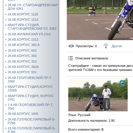
2К.КВ.УЛ. СТАРОАНДРЕЕВСКАЯ
ДОМ 43К1
1К.КВ.КОРПУС 1126
1К.КВ.КОРПУС 1012
КВАРТИРА-СТУДИЯ,
СТАРОАНДРЕЕВСКАЯ УЛ. 43К2
2К.КВ.ЖИЛИНСКАЯ УЛ.27к4
2К.КВ.КОРПУС 1012
1К.КВ.КОРПУС 360 А
Просмотры
: 0
Другое
2К.КВ.КОРПУС 602
2К.КВ.КОРПУС 360
Описание материала
:
2К.КВ.КОРПУС 353
Стантрайдинг - самая экстремальная дис
2К.КВ.КОРПУС 360А
зрителей TVJAM с его базовыми трюками
2К.КВ.КОРПУС 931
2К.КВ.ГЕОРГИЕВСКИЙ ПР-Т
33К6
КВАРТИРА-СТУДИЯ,КОРПУС
2306Б
КВАРТИРА-СТУДИЯ, КОРПУС
37К1
1-К.КВ.ГЕОРГИЕВСКИЙ ПР-Т,
33к5
3К.КВ.КОРПУС 1645
Язык
: Русский
2К.КВ.ГОЛУБОЕ,ПАРКОВЫЙ Б-
Длительность материала
: 1:90
Р,2К6
1К.КВ.ГОЛУБОЕ,ПАРКОВЫЙ Б-
Всего комментариев
:
0
Р,2К6