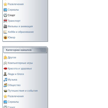
Развлечения
Сериалы
Спорт
Транспорт
Фильмы и анимация
Хобби и образование
Юмор
Категории каналов
Другое
Компьютерные игры
Красота и здоровье
Люди и блоги
Музыка
Общество
Путешествия и события
Развлечения
Сериалы
Спорт