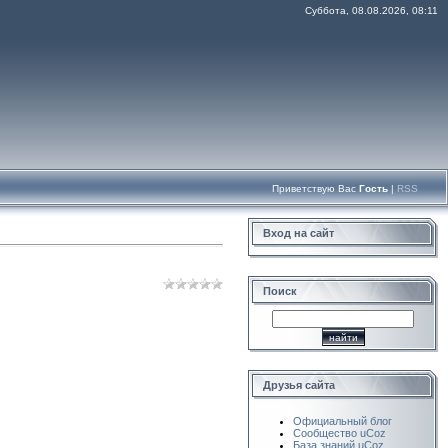
Суббота, 08.08.2026, 08:11
Приветствую Вас
Гость
|
RSS
Вход на сайт
Поиск
Друзья сайта
Официальный блог
Сообщество uCoz
База знаний uCoz