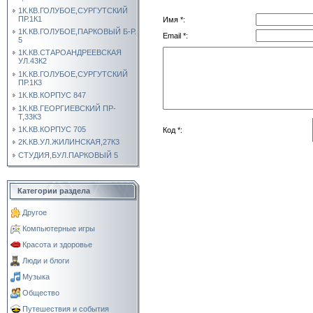
1К.КВ.ГОЛУБОЕ,СУРГУТСКИЙ
ПР.1К1
Имя *:
1К.КВ.ГОЛУБОЕ,ПАРКОВЫЙ Б-Р.
Email *:
5
1К.КВ.СТАРОАНДРЕЕВСКАЯ
УЛ.43К2
1К.КВ.ГОЛУБОЕ,СУРГУТСКИЙ
ПР.1К3
1К.КВ.КОРПУС 847
1К.КВ.ГЕОРГИЕВСКИЙ ПР-
Т,33К3
1К.КВ.КОРПУС 705
Код *:
2К.КВ.УЛ.ЖИЛИНСКАЯ,27К3
СТУДИЯ,БУЛ.ПАРКОВЫЙ 5
Категории раздела
Другое
Компьютерные игры
Красота и здоровье
Люди и блоги
Музыка
Общество
Путешествия и события