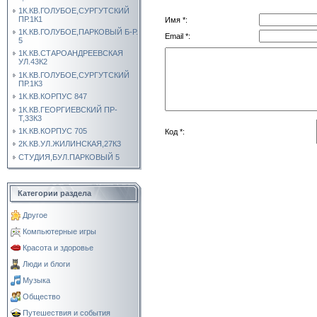
1К.КВ.ГОЛУБОЕ,СУРГУТСКИЙ
ПР.1К1
Имя *:
1К.КВ.ГОЛУБОЕ,ПАРКОВЫЙ Б-Р.
Email *:
5
1К.КВ.СТАРОАНДРЕЕВСКАЯ
УЛ.43К2
1К.КВ.ГОЛУБОЕ,СУРГУТСКИЙ
ПР.1К3
1К.КВ.КОРПУС 847
1К.КВ.ГЕОРГИЕВСКИЙ ПР-
Т,33К3
1К.КВ.КОРПУС 705
Код *:
2К.КВ.УЛ.ЖИЛИНСКАЯ,27К3
СТУДИЯ,БУЛ.ПАРКОВЫЙ 5
Категории раздела
Другое
Компьютерные игры
Красота и здоровье
Люди и блоги
Музыка
Общество
Путешествия и события