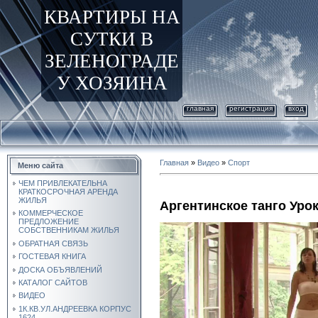
КВАРТИРЫ НА
СУТКИ В
ЗЕЛЕНОГРАДЕ
У ХОЗЯИНА
главная
регистрация
вход
Главная
»
Видео
»
Спорт
Меню сайта
ЧЕМ ПРИВЛЕКАТЕЛЬНА
КРАТКОСРОЧНАЯ АРЕНДА
ЖИЛЬЯ
Аргентинское танго Уро
КОММЕРЧЕСКОЕ
ПРЕДЛОЖЕНИЕ
СОБСТВЕННИКАМ ЖИЛЬЯ
ОБРАТНАЯ СВЯЗЬ
ГОСТЕВАЯ КНИГА
ДОСКА ОБЪЯВЛЕНИЙ
КАТАЛОГ САЙТОВ
ВИДЕО
1К.КВ.УЛ.АНДРЕЕВКА КОРПУС
1624