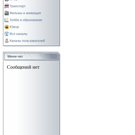
Транспорт
Фильмы и анимация
Хобби и образование
Юмор
Все каналы
Каналы пользователей
Мини-чат