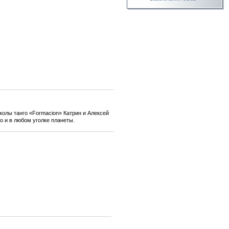
школы танго «Formacion» Катрин и Алексей
о и в любом уголке планеты.