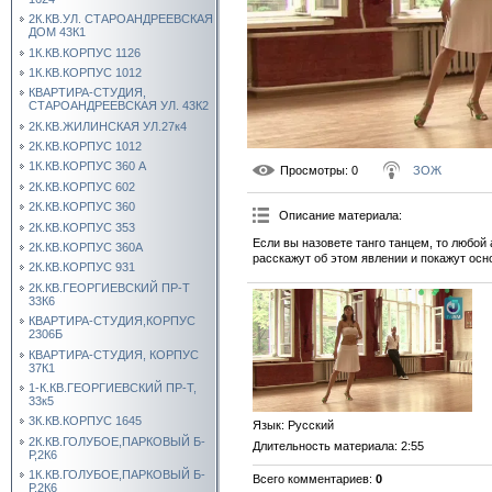
2К.КВ.УЛ. СТАРОАНДРЕЕВСКАЯ
ДОМ 43К1
1К.КВ.КОРПУС 1126
1К.КВ.КОРПУС 1012
КВАРТИРА-СТУДИЯ,
СТАРОАНДРЕЕВСКАЯ УЛ. 43К2
2К.КВ.ЖИЛИНСКАЯ УЛ.27к4
2К.КВ.КОРПУС 1012
1К.КВ.КОРПУС 360 А
Просмотры
: 0
ЗОЖ
2К.КВ.КОРПУС 602
2К.КВ.КОРПУС 360
Описание материала
:
2К.КВ.КОРПУС 353
Если вы назовете танго танцем, то любой 
2К.КВ.КОРПУС 360А
расскажут об этом явлении и покажут осн
2К.КВ.КОРПУС 931
2К.КВ.ГЕОРГИЕВСКИЙ ПР-Т
33К6
КВАРТИРА-СТУДИЯ,КОРПУС
2306Б
КВАРТИРА-СТУДИЯ, КОРПУС
37К1
1-К.КВ.ГЕОРГИЕВСКИЙ ПР-Т,
33к5
3К.КВ.КОРПУС 1645
Язык
: Русский
2К.КВ.ГОЛУБОЕ,ПАРКОВЫЙ Б-
Длительность материала
: 2:55
Р,2К6
1К.КВ.ГОЛУБОЕ,ПАРКОВЫЙ Б-
Всего комментариев
:
0
Р,2К6