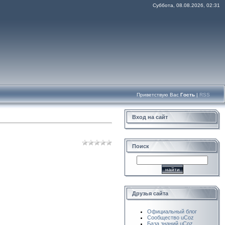
Суббота, 08.08.2026, 02:31
Приветствую Вас
Гость
|
RSS
Вход на сайт
Поиск
Друзья сайта
Официальный блог
Сообщество uCoz
База знаний uCoz