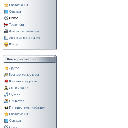
Развлечения
Сериалы
Спорт
Транспорт
Фильмы и анимация
Хобби и образование
Юмор
Категории каналов
Другое
Компьютерные игры
Красота и здоровье
Люди и блоги
Музыка
Общество
Путешествия и события
Развлечения
Сериалы
Спорт