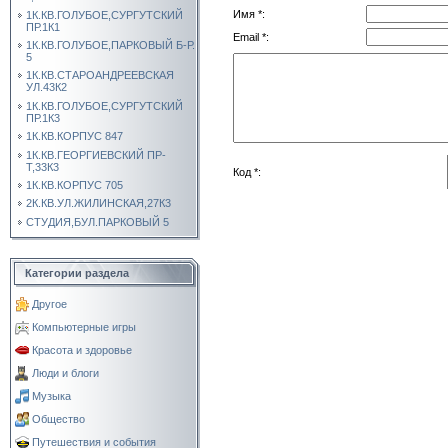
Имя *:
1К.КВ.ГОЛУБОЕ,СУРГУТСКИЙ
ПР.1К1
Email *:
1К.КВ.ГОЛУБОЕ,ПАРКОВЫЙ Б-Р.
5
1К.КВ.СТАРОАНДРЕЕВСКАЯ
УЛ.43К2
1К.КВ.ГОЛУБОЕ,СУРГУТСКИЙ
ПР.1К3
1К.КВ.КОРПУС 847
1К.КВ.ГЕОРГИЕВСКИЙ ПР-
Т,33К3
Код *:
1К.КВ.КОРПУС 705
2К.КВ.УЛ.ЖИЛИНСКАЯ,27К3
СТУДИЯ,БУЛ.ПАРКОВЫЙ 5
Категории раздела
Другое
Компьютерные игры
Красота и здоровье
Люди и блоги
Музыка
Общество
Путешествия и события