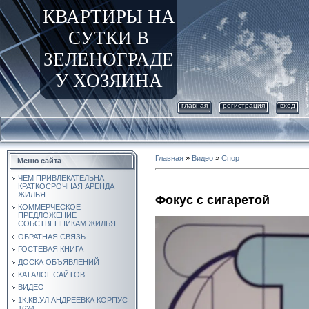
КВАРТИРЫ НА
СУТКИ В
ЗЕЛЕНОГРАДЕ
У ХОЗЯИНА
главная
регистрация
вход
Главная
»
Видео
»
Спорт
Меню сайта
ЧЕМ ПРИВЛЕКАТЕЛЬНА
КРАТКОСРОЧНАЯ АРЕНДА
ЖИЛЬЯ
Фокус с сигаретой
КОММЕРЧЕСКОЕ
ПРЕДЛОЖЕНИЕ
СОБСТВЕННИКАМ ЖИЛЬЯ
ОБРАТНАЯ СВЯЗЬ
ГОСТЕВАЯ КНИГА
ДОСКА ОБЪЯВЛЕНИЙ
КАТАЛОГ САЙТОВ
ВИДЕО
1К.КВ.УЛ.АНДРЕЕВКА КОРПУС
1624