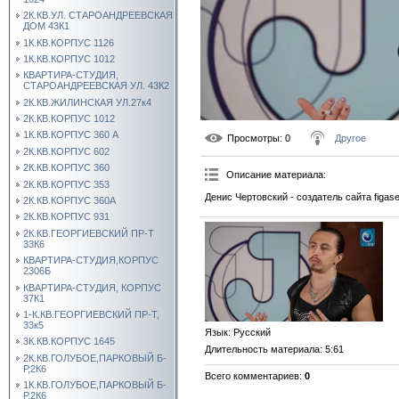
2К.КВ.УЛ. СТАРОАНДРЕЕВСКАЯ
ДОМ 43К1
1К.КВ.КОРПУС 1126
1К.КВ.КОРПУС 1012
КВАРТИРА-СТУДИЯ,
СТАРОАНДРЕЕВСКАЯ УЛ. 43К2
2К.КВ.ЖИЛИНСКАЯ УЛ.27к4
2К.КВ.КОРПУС 1012
1К.КВ.КОРПУС 360 А
Просмотры
: 0
Другое
2К.КВ.КОРПУС 602
2К.КВ.КОРПУС 360
Описание материала
:
2К.КВ.КОРПУС 353
Денис Чертовский - создатель сайта figas
2К.КВ.КОРПУС 360А
2К.КВ.КОРПУС 931
2К.КВ.ГЕОРГИЕВСКИЙ ПР-Т
33К6
КВАРТИРА-СТУДИЯ,КОРПУС
2306Б
КВАРТИРА-СТУДИЯ, КОРПУС
37К1
1-К.КВ.ГЕОРГИЕВСКИЙ ПР-Т,
33к5
Язык
: Русский
3К.КВ.КОРПУС 1645
Длительность материала
: 5:61
2К.КВ.ГОЛУБОЕ,ПАРКОВЫЙ Б-
Р,2К6
Всего комментариев
:
0
1К.КВ.ГОЛУБОЕ,ПАРКОВЫЙ Б-
Р,2К6