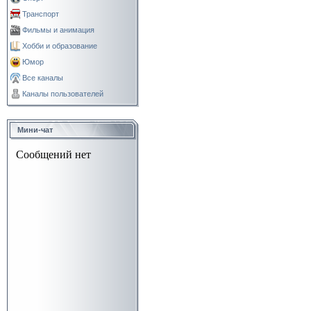
Транспорт
Фильмы и анимация
Хобби и образование
Юмор
Все каналы
Каналы пользователей
Мини-чат