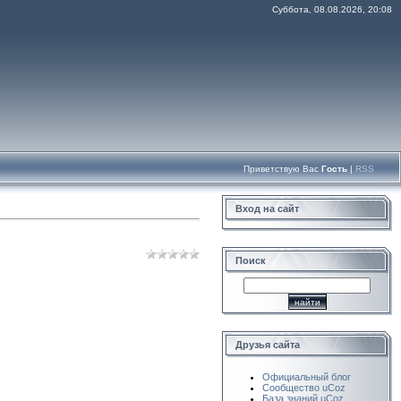
Суббота, 08.08.2026, 20:08
Приветствую Вас
Гость
|
RSS
Вход на сайт
Поиск
Друзья сайта
Официальный блог
Сообщество uCoz
База знаний uCoz