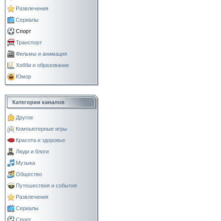
Развлечения
Сериалы
Спорт
Транспорт
Фильмы и анимация
Хобби и образование
Юмор
Категории каналов
Другое
Компьютерные игры
Красота и здоровье
Люди и блоги
Музыка
Общество
Путешествия и события
Развлечения
Сериалы
Спорт