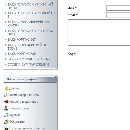
1К.КВ.ГОЛУБОЕ,СУРГУТСКИЙ
ПР.1К1
Имя *:
1К.КВ.ГОЛУБОЕ,ПАРКОВЫЙ Б-Р.
Email *:
5
1К.КВ.СТАРОАНДРЕЕВСКАЯ
УЛ.43К2
1К.КВ.ГОЛУБОЕ,СУРГУТСКИЙ
ПР.1К3
1К.КВ.КОРПУС 847
1К.КВ.ГЕОРГИЕВСКИЙ ПР-
Т,33К3
1К.КВ.КОРПУС 705
Код *:
2К.КВ.УЛ.ЖИЛИНСКАЯ,27К3
СТУДИЯ,БУЛ.ПАРКОВЫЙ 5
Категории раздела
Другое
Компьютерные игры
Красота и здоровье
Люди и блоги
Музыка
Общество
Путешествия и события