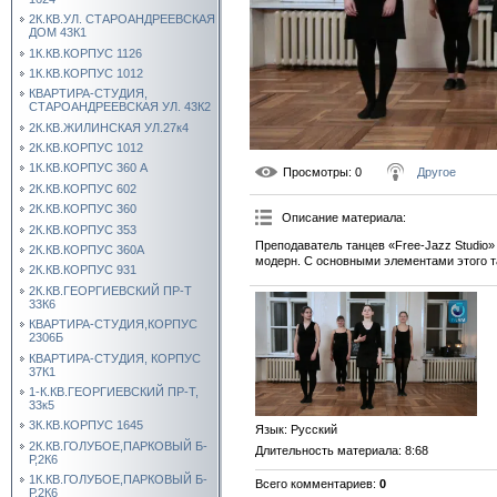
2К.КВ.УЛ. СТАРОАНДРЕЕВСКАЯ
ДОМ 43К1
1К.КВ.КОРПУС 1126
1К.КВ.КОРПУС 1012
КВАРТИРА-СТУДИЯ,
СТАРОАНДРЕЕВСКАЯ УЛ. 43К2
2К.КВ.ЖИЛИНСКАЯ УЛ.27к4
2К.КВ.КОРПУС 1012
1К.КВ.КОРПУС 360 А
Просмотры
: 0
Другое
2К.КВ.КОРПУС 602
2К.КВ.КОРПУС 360
Описание материала
:
2К.КВ.КОРПУС 353
Преподаватель танцев «Free-Jazz Studio»
2К.КВ.КОРПУС 360А
модерн. С основными элементами этого т
2К.КВ.КОРПУС 931
2К.КВ.ГЕОРГИЕВСКИЙ ПР-Т
33К6
КВАРТИРА-СТУДИЯ,КОРПУС
2306Б
КВАРТИРА-СТУДИЯ, КОРПУС
37К1
1-К.КВ.ГЕОРГИЕВСКИЙ ПР-Т,
33к5
3К.КВ.КОРПУС 1645
Язык
: Русский
2К.КВ.ГОЛУБОЕ,ПАРКОВЫЙ Б-
Длительность материала
: 8:68
Р,2К6
1К.КВ.ГОЛУБОЕ,ПАРКОВЫЙ Б-
Всего комментариев
:
0
Р,2К6