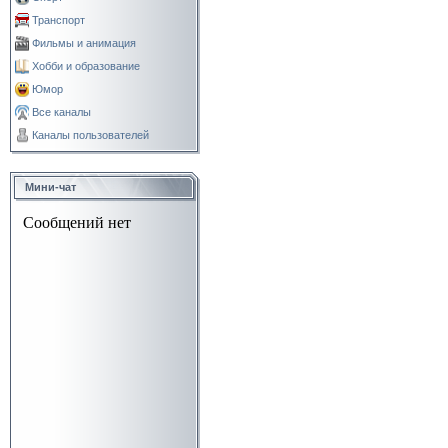
Транспорт
Фильмы и анимация
Хобби и образование
Юмор
Все каналы
Каналы пользователей
Мини-чат