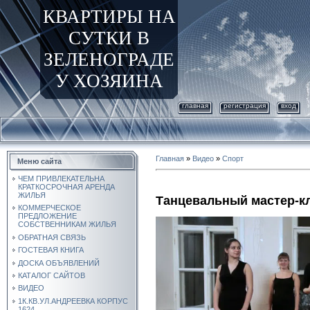
КВАРТИРЫ НА
СУТКИ В
ЗЕЛЕНОГРАДЕ
У ХОЗЯИНА
главная
регистрация
вход
Главная
»
Видео
»
Спорт
Меню сайта
ЧЕМ ПРИВЛЕКАТЕЛЬНА
КРАТКОСРОЧНАЯ АРЕНДА
ЖИЛЬЯ
Танцевальный мастер-к
КОММЕРЧЕСКОЕ
ПРЕДЛОЖЕНИЕ
СОБСТВЕННИКАМ ЖИЛЬЯ
ОБРАТНАЯ СВЯЗЬ
ГОСТЕВАЯ КНИГА
ДОСКА ОБЪЯВЛЕНИЙ
КАТАЛОГ САЙТОВ
ВИДЕО
1К.КВ.УЛ.АНДРЕЕВКА КОРПУС
1624