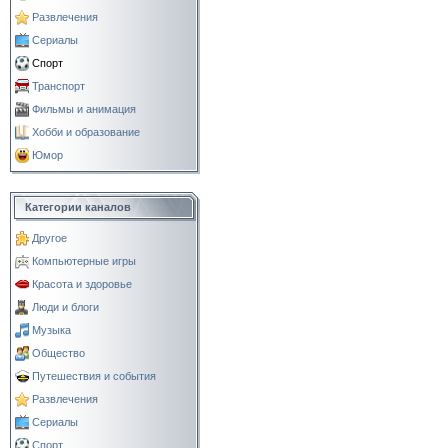
Развлечения
Сериалы
Спорт
Транспорт
Фильмы и анимация
Хобби и образование
Юмор
Категории каналов
Другое
Компьютерные игры
Красота и здоровье
Люди и блоги
Музыка
Общество
Путешествия и события
Развлечения
Сериалы
Спорт