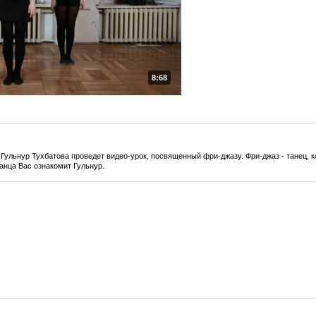
8:68
 Гульнур Тухбатова проведет видео-урок, посвященный фри-джазу. Фри-джаз - танец, к
анца Вас ознакомит Гульнур.