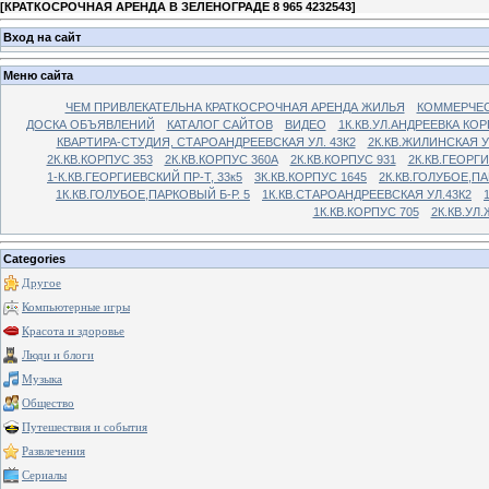
[
КРАТКОСРОЧНАЯ АРЕНДА В ЗЕЛЕНОГРАДЕ 8 965 4232543
]
Вход на сайт
Меню сайта
ЧЕМ ПРИВЛЕКАТЕЛЬНА КРАТКОСРОЧНАЯ АРЕНДА ЖИЛЬЯ
КОММЕРЧЕС
ДОСКА ОБЪЯВЛЕНИЙ
КАТАЛОГ САЙТОВ
ВИДЕО
1К.КВ.УЛ.АНДРЕЕВКА КОР
КВАРТИРА-СТУДИЯ, СТАРОАНДРЕЕВСКАЯ УЛ. 43К2
2К.КВ.ЖИЛИНСКАЯ У
2К.КВ.КОРПУС 353
2К.КВ.КОРПУС 360А
2К.КВ.КОРПУС 931
2К.КВ.ГЕОРГ
1-К.КВ.ГЕОРГИЕВСКИЙ ПР-Т, 33к5
3К.КВ.КОРПУС 1645
2К.КВ.ГОЛУБОЕ,ПА
1К.КВ.ГОЛУБОЕ,ПАРКОВЫЙ Б-Р. 5
1К.КВ.СТАРОАНДРЕЕВСКАЯ УЛ.43К2
1К.КВ.КОРПУС 705
2К.КВ.УЛ
Categories
Другое
Компьютерные игры
Красота и здоровье
Люди и блоги
Музыка
Общество
Путешествия и события
Развлечения
Сериалы