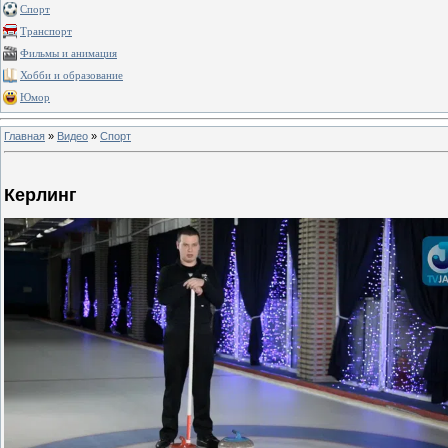
Спорт
Транспорт
Фильмы и анимация
Хобби и образование
Юмор
Главная
»
Видео
»
Спорт
Керлинг