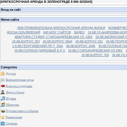
[
КРАТКОСРОЧНАЯ АРЕНДА В ЗЕЛЕНОГРАДЕ 8 965 4232543
]
Вход на сайт
Меню сайта
ЧЕМ ПРИВЛЕКАТЕЛЬНА КРАТКОСРОЧНАЯ АРЕНДА ЖИЛЬЯ
КОММЕРЧЕС
ДОСКА ОБЪЯВЛЕНИЙ
КАТАЛОГ САЙТОВ
ВИДЕО
1К.КВ.УЛ.АНДРЕЕВКА КОР
КВАРТИРА-СТУДИЯ, СТАРОАНДРЕЕВСКАЯ УЛ. 43К2
2К.КВ.ЖИЛИНСКАЯ У
2К.КВ.КОРПУС 353
2К.КВ.КОРПУС 360А
2К.КВ.КОРПУС 931
2К.КВ.ГЕОРГ
1-К.КВ.ГЕОРГИЕВСКИЙ ПР-Т, 33к5
3К.КВ.КОРПУС 1645
2К.КВ.ГОЛУБОЕ,ПА
1К.КВ.ГОЛУБОЕ,ПАРКОВЫЙ Б-Р. 5
1К.КВ.СТАРОАНДРЕЕВСКАЯ УЛ.43К2
1К.КВ.КОРПУС 705
2К.КВ.УЛ
Categories
Другое
Компьютерные игры
Красота и здоровье
Люди и блоги
Музыка
Общество
Путешествия и события
Развлечения
Сериалы