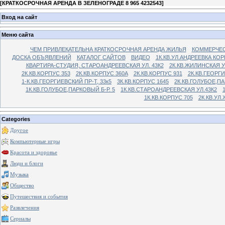
[
КРАТКОСРОЧНАЯ АРЕНДА В ЗЕЛЕНОГРАДЕ 8 965 4232543
]
Вход на сайт
Меню сайта
ЧЕМ ПРИВЛЕКАТЕЛЬНА КРАТКОСРОЧНАЯ АРЕНДА ЖИЛЬЯ
КОММЕРЧЕС
ДОСКА ОБЪЯВЛЕНИЙ
КАТАЛОГ САЙТОВ
ВИДЕО
1К.КВ.УЛ.АНДРЕЕВКА КОР
КВАРТИРА-СТУДИЯ, СТАРОАНДРЕЕВСКАЯ УЛ. 43К2
2К.КВ.ЖИЛИНСКАЯ У
2К.КВ.КОРПУС 353
2К.КВ.КОРПУС 360А
2К.КВ.КОРПУС 931
2К.КВ.ГЕОРГ
1-К.КВ.ГЕОРГИЕВСКИЙ ПР-Т, 33к5
3К.КВ.КОРПУС 1645
2К.КВ.ГОЛУБОЕ,ПА
1К.КВ.ГОЛУБОЕ,ПАРКОВЫЙ Б-Р. 5
1К.КВ.СТАРОАНДРЕЕВСКАЯ УЛ.43К2
1К.КВ.КОРПУС 705
2К.КВ.УЛ
Categories
Другое
Компьютерные игры
Красота и здоровье
Люди и блоги
Музыка
Общество
Путешествия и события
Развлечения
Сериалы