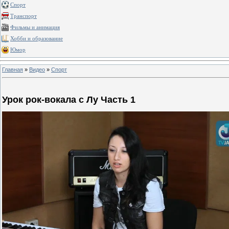
Спорт
Транспорт
Фильмы и анимация
Хобби и образование
Юмор
Главная
»
Видео
»
Спорт
Урок рок-вокала с Лу Часть 1