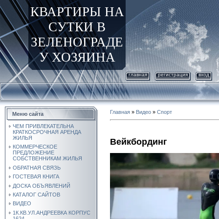
КВАРТИРЫ НА
СУТКИ В
ЗЕЛЕНОГРАДЕ
У ХОЗЯИНА
главная
регистрация
вход
Главная
»
Видео
»
Спорт
Меню сайта
ЧЕМ ПРИВЛЕКАТЕЛЬНА
КРАТКОСРОЧНАЯ АРЕНДА
ЖИЛЬЯ
Вейкбординг
КОММЕРЧЕСКОЕ
ПРЕДЛОЖЕНИЕ
СОБСТВЕННИКАМ ЖИЛЬЯ
ОБРАТНАЯ СВЯЗЬ
ГОСТЕВАЯ КНИГА
ДОСКА ОБЪЯВЛЕНИЙ
КАТАЛОГ САЙТОВ
ВИДЕО
1К.КВ.УЛ.АНДРЕЕВКА КОРПУС
1624