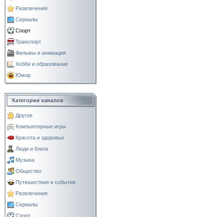
Развлечения
Сериалы
Спорт
Транспорт
Фильмы и анимация
Хобби и образование
Юмор
Категории каналов
Другое
Компьютерные игры
Красота и здоровье
Люди и блоги
Музыка
Общество
Путешествия и события
Развлечения
Сериалы
Спорт