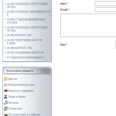
Имя *:
1К.КВ.ГОЛУБОЕ,СУРГУТСКИЙ
ПР.1К1
Email *:
1К.КВ.ГОЛУБОЕ,ПАРКОВЫЙ Б-Р.
5
1К.КВ.СТАРОАНДРЕЕВСКАЯ
УЛ.43К2
1К.КВ.ГОЛУБОЕ,СУРГУТСКИЙ
ПР.1К3
1К.КВ.КОРПУС 847
1К.КВ.ГЕОРГИЕВСКИЙ ПР-
Т,33К3
Код *:
1К.КВ.КОРПУС 705
2К.КВ.УЛ.ЖИЛИНСКАЯ,27К3
СТУДИЯ,БУЛ.ПАРКОВЫЙ 5
Категории раздела
Другое
Компьютерные игры
Красота и здоровье
Люди и блоги
Музыка
Общество
Путешествия и события