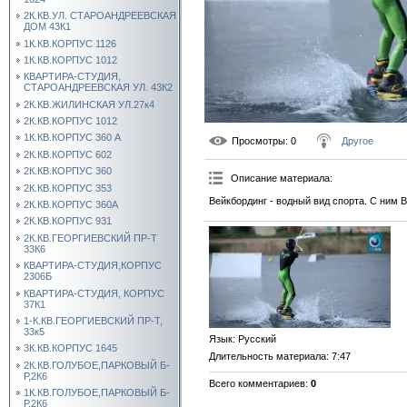
2К.КВ.УЛ. СТАРОАНДРЕЕВСКАЯ
ДОМ 43К1
1К.КВ.КОРПУС 1126
1К.КВ.КОРПУС 1012
КВАРТИРА-СТУДИЯ,
СТАРОАНДРЕЕВСКАЯ УЛ. 43К2
2К.КВ.ЖИЛИНСКАЯ УЛ.27к4
2К.КВ.КОРПУС 1012
1К.КВ.КОРПУС 360 А
Просмотры
: 0
Другое
2К.КВ.КОРПУС 602
2К.КВ.КОРПУС 360
Описание материала
:
2К.КВ.КОРПУС 353
Вейкбординг - водный вид спорта. С ним
2К.КВ.КОРПУС 360А
2К.КВ.КОРПУС 931
2К.КВ.ГЕОРГИЕВСКИЙ ПР-Т
33К6
КВАРТИРА-СТУДИЯ,КОРПУС
2306Б
КВАРТИРА-СТУДИЯ, КОРПУС
37К1
1-К.КВ.ГЕОРГИЕВСКИЙ ПР-Т,
33к5
Язык
: Русский
3К.КВ.КОРПУС 1645
Длительность материала
: 7:47
2К.КВ.ГОЛУБОЕ,ПАРКОВЫЙ Б-
Р,2К6
Всего комментариев
:
0
1К.КВ.ГОЛУБОЕ,ПАРКОВЫЙ Б-
Р,2К6