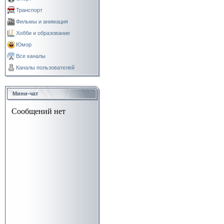
Транспорт
Фильмы и анимация
Хобби и образование
Юмор
Все каналы
Каналы пользователей
Мини-чат