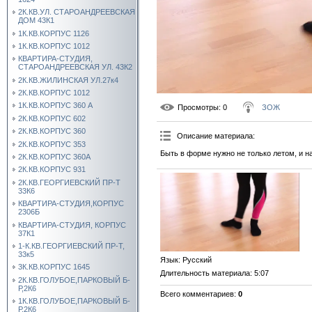
2К.КВ.УЛ. СТАРОАНДРЕЕВСКАЯ
ДОМ 43К1
1К.КВ.КОРПУС 1126
1К.КВ.КОРПУС 1012
КВАРТИРА-СТУДИЯ,
СТАРОАНДРЕЕВСКАЯ УЛ. 43К2
2К.КВ.ЖИЛИНСКАЯ УЛ.27к4
2К.КВ.КОРПУС 1012
1К.КВ.КОРПУС 360 А
Просмотры
: 0
ЗОЖ
2К.КВ.КОРПУС 602
2К.КВ.КОРПУС 360
Описание материала
:
2К.КВ.КОРПУС 353
Быть в форме нужно не только летом, и 
2К.КВ.КОРПУС 360А
2К.КВ.КОРПУС 931
2К.КВ.ГЕОРГИЕВСКИЙ ПР-Т
33К6
КВАРТИРА-СТУДИЯ,КОРПУС
2306Б
КВАРТИРА-СТУДИЯ, КОРПУС
37К1
1-К.КВ.ГЕОРГИЕВСКИЙ ПР-Т,
33к5
Язык
: Русский
3К.КВ.КОРПУС 1645
Длительность материала
: 5:07
2К.КВ.ГОЛУБОЕ,ПАРКОВЫЙ Б-
Р,2К6
Всего комментариев
:
0
1К.КВ.ГОЛУБОЕ,ПАРКОВЫЙ Б-
Р,2К6