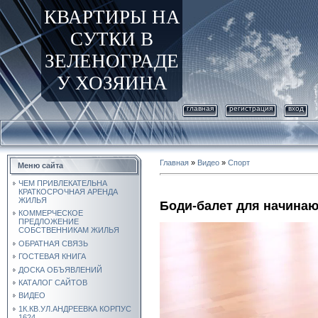
КВАРТИРЫ НА
СУТКИ В
ЗЕЛЕНОГРАДЕ
У ХОЗЯИНА
главная
регистрация
вход
Главная
»
Видео
»
Спорт
Меню сайта
ЧЕМ ПРИВЛЕКАТЕЛЬНА
КРАТКОСРОЧНАЯ АРЕНДА
ЖИЛЬЯ
Боди-балет для начина
КОММЕРЧЕСКОЕ
ПРЕДЛОЖЕНИЕ
СОБСТВЕННИКАМ ЖИЛЬЯ
ОБРАТНАЯ СВЯЗЬ
ГОСТЕВАЯ КНИГА
ДОСКА ОБЪЯВЛЕНИЙ
КАТАЛОГ САЙТОВ
ВИДЕО
1К.КВ.УЛ.АНДРЕЕВКА КОРПУС
1624