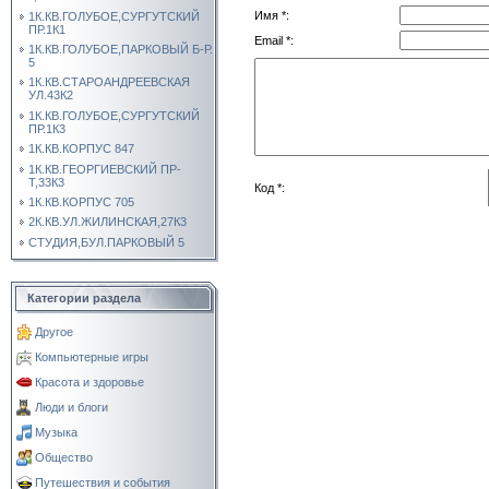
Имя *:
1К.КВ.ГОЛУБОЕ,СУРГУТСКИЙ
ПР.1К1
Email *:
1К.КВ.ГОЛУБОЕ,ПАРКОВЫЙ Б-Р.
5
1К.КВ.СТАРОАНДРЕЕВСКАЯ
УЛ.43К2
1К.КВ.ГОЛУБОЕ,СУРГУТСКИЙ
ПР.1К3
1К.КВ.КОРПУС 847
1К.КВ.ГЕОРГИЕВСКИЙ ПР-
Т,33К3
Код *:
1К.КВ.КОРПУС 705
2К.КВ.УЛ.ЖИЛИНСКАЯ,27К3
СТУДИЯ,БУЛ.ПАРКОВЫЙ 5
Категории раздела
Другое
Компьютерные игры
Красота и здоровье
Люди и блоги
Музыка
Общество
Путешествия и события