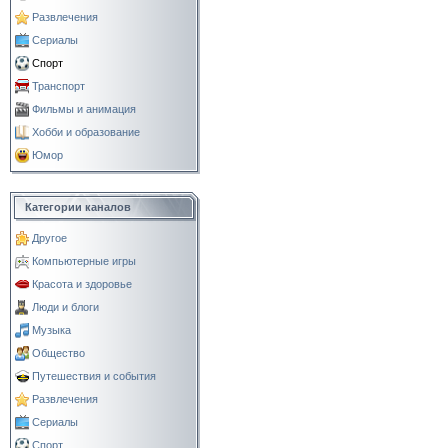
Развлечения
Сериалы
Спорт
Транспорт
Фильмы и анимация
Хобби и образование
Юмор
Категории каналов
Другое
Компьютерные игры
Красота и здоровье
Люди и блоги
Музыка
Общество
Путешествия и события
Развлечения
Сериалы
Спорт