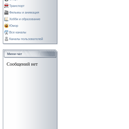
Транспорт
Фильмы и анимация
Хобби и образование
Юмор
Все каналы
Каналы пользователей
Мини-чат