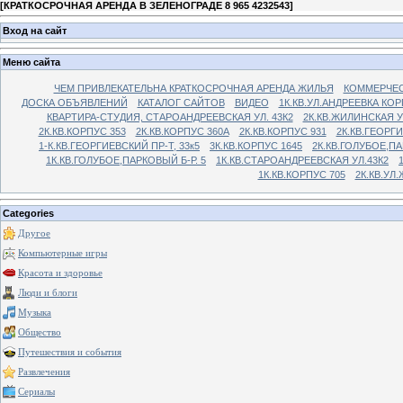
[
КРАТКОСРОЧНАЯ АРЕНДА В ЗЕЛЕНОГРАДЕ 8 965 4232543
]
Вход на сайт
Меню сайта
ЧЕМ ПРИВЛЕКАТЕЛЬНА КРАТКОСРОЧНАЯ АРЕНДА ЖИЛЬЯ
КОММЕРЧЕС
ДОСКА ОБЪЯВЛЕНИЙ
КАТАЛОГ САЙТОВ
ВИДЕО
1К.КВ.УЛ.АНДРЕЕВКА КОР
КВАРТИРА-СТУДИЯ, СТАРОАНДРЕЕВСКАЯ УЛ. 43К2
2К.КВ.ЖИЛИНСКАЯ У
2К.КВ.КОРПУС 353
2К.КВ.КОРПУС 360А
2К.КВ.КОРПУС 931
2К.КВ.ГЕОРГ
1-К.КВ.ГЕОРГИЕВСКИЙ ПР-Т, 33к5
3К.КВ.КОРПУС 1645
2К.КВ.ГОЛУБОЕ,ПА
1К.КВ.ГОЛУБОЕ,ПАРКОВЫЙ Б-Р. 5
1К.КВ.СТАРОАНДРЕЕВСКАЯ УЛ.43К2
1К.КВ.КОРПУС 705
2К.КВ.УЛ
Categories
Другое
Компьютерные игры
Красота и здоровье
Люди и блоги
Музыка
Общество
Путешествия и события
Развлечения
Сериалы