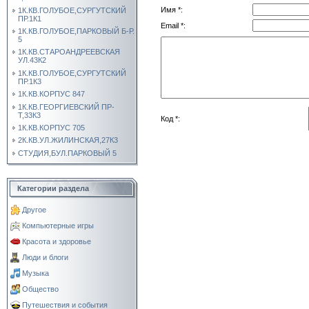
Имя *:
1К.КВ.ГОЛУБОЕ,СУРГУТСКИЙ
ПР.1К1
Email *:
1К.КВ.ГОЛУБОЕ,ПАРКОВЫЙ Б-Р.
5
1К.КВ.СТАРОАНДРЕЕВСКАЯ
УЛ.43К2
1К.КВ.ГОЛУБОЕ,СУРГУТСКИЙ
ПР.1К3
1К.КВ.КОРПУС 847
1К.КВ.ГЕОРГИЕВСКИЙ ПР-
Т,33К3
Код *:
1К.КВ.КОРПУС 705
2К.КВ.УЛ.ЖИЛИНСКАЯ,27К3
СТУДИЯ,БУЛ.ПАРКОВЫЙ 5
Категории раздела
Другое
Компьютерные игры
Красота и здоровье
Люди и блоги
Музыка
Общество
Путешествия и события