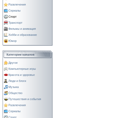
Развлечения
Сериалы
Спорт
Транспорт
Фильмы и анимация
Хобби и образование
Юмор
Категории каналов
Другое
Компьютерные игры
Красота и здоровье
Люди и блоги
Музыка
Общество
Путешествия и события
Развлечения
Сериалы
Спорт