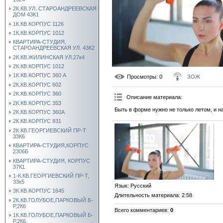
2К.КВ.УЛ. СТАРОАНДРЕЕВСКАЯ
ДОМ 43К1
1К.КВ.КОРПУС 1126
1К.КВ.КОРПУС 1012
КВАРТИРА-СТУДИЯ,
СТАРОАНДРЕЕВСКАЯ УЛ. 43К2
2К.КВ.ЖИЛИНСКАЯ УЛ.27к4
2К.КВ.КОРПУС 1012
1К.КВ.КОРПУС 360 А
Просмотры
: 0
ЗОЖ
2К.КВ.КОРПУС 602
2К.КВ.КОРПУС 360
Описание материала
:
2К.КВ.КОРПУС 353
Быть в форме нужно не только летом, и 
2К.КВ.КОРПУС 360А
2К.КВ.КОРПУС 931
2К.КВ.ГЕОРГИЕВСКИЙ ПР-Т
33К6
КВАРТИРА-СТУДИЯ,КОРПУС
2306Б
КВАРТИРА-СТУДИЯ, КОРПУС
37К1
1-К.КВ.ГЕОРГИЕВСКИЙ ПР-Т,
33к5
Язык
: Русский
3К.КВ.КОРПУС 1645
Длительность материала
: 2:58
2К.КВ.ГОЛУБОЕ,ПАРКОВЫЙ Б-
Р,2К6
Всего комментариев
:
0
1К.КВ.ГОЛУБОЕ,ПАРКОВЫЙ Б-
Р,2К6