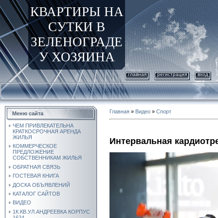
КВАРТИРЫ НА
СУТКИ В
ЗЕЛЕНОГРАДЕ
У ХОЗЯИНА
главная
регистрация
вход
Главная
»
Видео
»
Спорт
Меню сайта
ЧЕМ ПРИВЛЕКАТЕЛЬНА
КРАТКОСРОЧНАЯ АРЕНДА
ЖИЛЬЯ
Интервальная кардиотр
КОММЕРЧЕСКОЕ
ПРЕДЛОЖЕНИЕ
СОБСТВЕННИКАМ ЖИЛЬЯ
ОБРАТНАЯ СВЯЗЬ
ГОСТЕВАЯ КНИГА
ДОСКА ОБЪЯВЛЕНИЙ
КАТАЛОГ САЙТОВ
ВИДЕО
1К.КВ.УЛ.АНДРЕЕВКА КОРПУС
1624