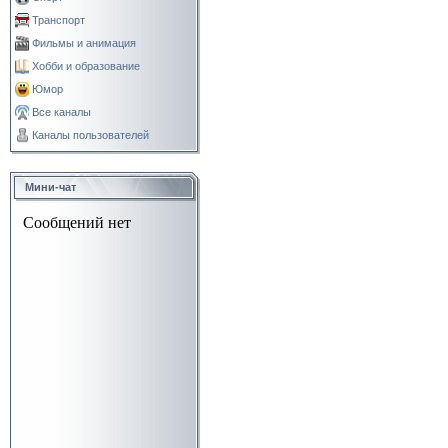
Транспорт
Фильмы и анимация
Хобби и образование
Юмор
Все каналы
Каналы пользователей
Мини-чат