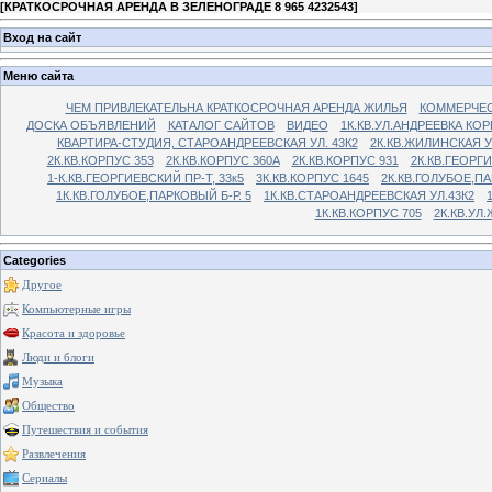
[
КРАТКОСРОЧНАЯ АРЕНДА В ЗЕЛЕНОГРАДЕ 8 965 4232543
]
Вход на сайт
Меню сайта
ЧЕМ ПРИВЛЕКАТЕЛЬНА КРАТКОСРОЧНАЯ АРЕНДА ЖИЛЬЯ
КОММЕРЧЕС
ДОСКА ОБЪЯВЛЕНИЙ
КАТАЛОГ САЙТОВ
ВИДЕО
1К.КВ.УЛ.АНДРЕЕВКА КОР
КВАРТИРА-СТУДИЯ, СТАРОАНДРЕЕВСКАЯ УЛ. 43К2
2К.КВ.ЖИЛИНСКАЯ У
2К.КВ.КОРПУС 353
2К.КВ.КОРПУС 360А
2К.КВ.КОРПУС 931
2К.КВ.ГЕОРГ
1-К.КВ.ГЕОРГИЕВСКИЙ ПР-Т, 33к5
3К.КВ.КОРПУС 1645
2К.КВ.ГОЛУБОЕ,ПА
1К.КВ.ГОЛУБОЕ,ПАРКОВЫЙ Б-Р. 5
1К.КВ.СТАРОАНДРЕЕВСКАЯ УЛ.43К2
1К.КВ.КОРПУС 705
2К.КВ.УЛ
Categories
Другое
Компьютерные игры
Красота и здоровье
Люди и блоги
Музыка
Общество
Путешествия и события
Развлечения
Сериалы