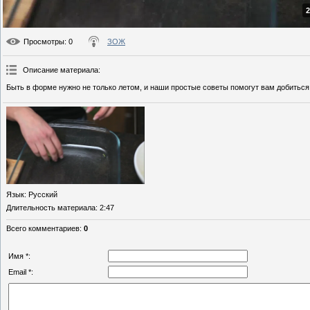
2
Просмотры
: 0
ЗОЖ
Описание материала
:
Быть в форме нужно не только летом, и наши простые советы помогут вам добиться
Язык
: Русский
Длительность материала
: 2:47
Всего комментариев
:
0
Имя *:
Email *: