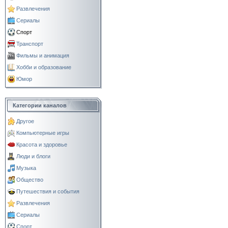
Развлечения
Сериалы
Спорт
Транспорт
Фильмы и анимация
Хобби и образование
Юмор
Категории каналов
Другое
Компьютерные игры
Красота и здоровье
Люди и блоги
Музыка
Общество
Путешествия и события
Развлечения
Сериалы
Спорт