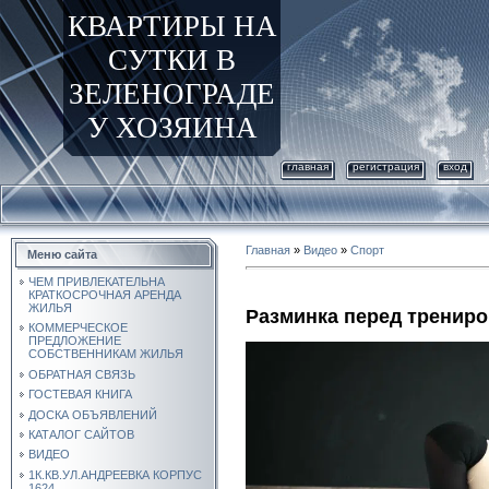
КВАРТИРЫ НА
СУТКИ В
ЗЕЛЕНОГРАДЕ
У ХОЗЯИНА
главная
регистрация
вход
Главная
»
Видео
»
Спорт
Меню сайта
ЧЕМ ПРИВЛЕКАТЕЛЬНА
КРАТКОСРОЧНАЯ АРЕНДА
ЖИЛЬЯ
Разминка перед трениро
КОММЕРЧЕСКОЕ
ПРЕДЛОЖЕНИЕ
СОБСТВЕННИКАМ ЖИЛЬЯ
ОБРАТНАЯ СВЯЗЬ
ГОСТЕВАЯ КНИГА
ДОСКА ОБЪЯВЛЕНИЙ
КАТАЛОГ САЙТОВ
ВИДЕО
1К.КВ.УЛ.АНДРЕЕВКА КОРПУС
1624