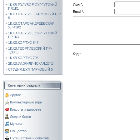
Имя *:
1К.КВ.ГОЛУБОЕ,СУРГУТСКИЙ
ПР.1К1
Email *:
1К.КВ.ГОЛУБОЕ,ПАРКОВЫЙ Б-Р.
5
1К.КВ.СТАРОАНДРЕЕВСКАЯ
УЛ.43К2
1К.КВ.ГОЛУБОЕ,СУРГУТСКИЙ
ПР.1К3
1К.КВ.КОРПУС 847
1К.КВ.ГЕОРГИЕВСКИЙ ПР-
Т,33К3
Код *:
1К.КВ.КОРПУС 705
2К.КВ.УЛ.ЖИЛИНСКАЯ,27К3
СТУДИЯ,БУЛ.ПАРКОВЫЙ 5
Категории раздела
Другое
Компьютерные игры
Красота и здоровье
Люди и блоги
Музыка
Общество
Путешествия и события