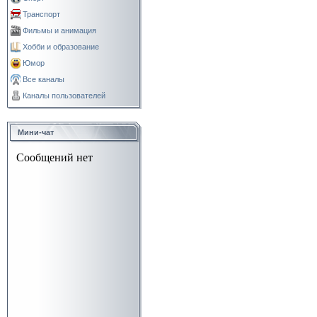
Транспорт
Фильмы и анимация
Хобби и образование
Юмор
Все каналы
Каналы пользователей
Мини-чат