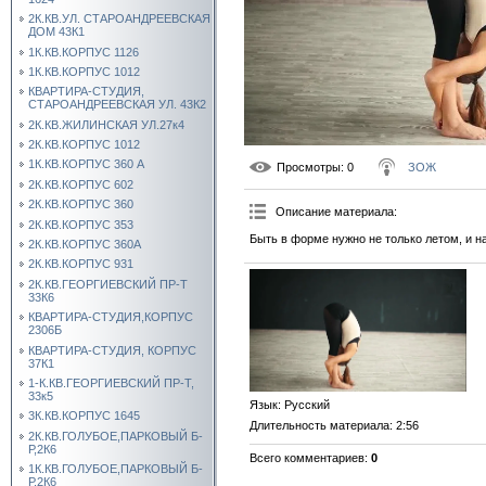
2К.КВ.УЛ. СТАРОАНДРЕЕВСКАЯ
ДОМ 43К1
1К.КВ.КОРПУС 1126
1К.КВ.КОРПУС 1012
КВАРТИРА-СТУДИЯ,
СТАРОАНДРЕЕВСКАЯ УЛ. 43К2
2К.КВ.ЖИЛИНСКАЯ УЛ.27к4
2К.КВ.КОРПУС 1012
1К.КВ.КОРПУС 360 А
Просмотры
: 0
ЗОЖ
2К.КВ.КОРПУС 602
2К.КВ.КОРПУС 360
Описание материала
:
2К.КВ.КОРПУС 353
Быть в форме нужно не только летом, и 
2К.КВ.КОРПУС 360А
2К.КВ.КОРПУС 931
2К.КВ.ГЕОРГИЕВСКИЙ ПР-Т
33К6
КВАРТИРА-СТУДИЯ,КОРПУС
2306Б
КВАРТИРА-СТУДИЯ, КОРПУС
37К1
1-К.КВ.ГЕОРГИЕВСКИЙ ПР-Т,
33к5
Язык
: Русский
3К.КВ.КОРПУС 1645
Длительность материала
: 2:56
2К.КВ.ГОЛУБОЕ,ПАРКОВЫЙ Б-
Р,2К6
Всего комментариев
:
0
1К.КВ.ГОЛУБОЕ,ПАРКОВЫЙ Б-
Р,2К6