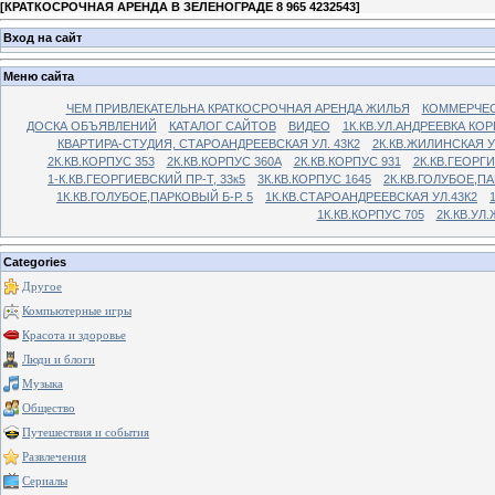
[
КРАТКОСРОЧНАЯ АРЕНДА В ЗЕЛЕНОГРАДЕ 8 965 4232543
]
Вход на сайт
Меню сайта
ЧЕМ ПРИВЛЕКАТЕЛЬНА КРАТКОСРОЧНАЯ АРЕНДА ЖИЛЬЯ
КОММЕРЧЕС
ДОСКА ОБЪЯВЛЕНИЙ
КАТАЛОГ САЙТОВ
ВИДЕО
1К.КВ.УЛ.АНДРЕЕВКА КОР
КВАРТИРА-СТУДИЯ, СТАРОАНДРЕЕВСКАЯ УЛ. 43К2
2К.КВ.ЖИЛИНСКАЯ У
2К.КВ.КОРПУС 353
2К.КВ.КОРПУС 360А
2К.КВ.КОРПУС 931
2К.КВ.ГЕОРГ
1-К.КВ.ГЕОРГИЕВСКИЙ ПР-Т, 33к5
3К.КВ.КОРПУС 1645
2К.КВ.ГОЛУБОЕ,ПА
1К.КВ.ГОЛУБОЕ,ПАРКОВЫЙ Б-Р. 5
1К.КВ.СТАРОАНДРЕЕВСКАЯ УЛ.43К2
1К.КВ.КОРПУС 705
2К.КВ.УЛ
Categories
Другое
Компьютерные игры
Красота и здоровье
Люди и блоги
Музыка
Общество
Путешествия и события
Развлечения
Сериалы