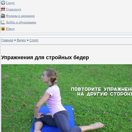
Спорт
Транспорт
Фильмы и анимация
Хобби и образование
Юмор
Главная
»
Видео
»
Спорт
Упражнения для стройных бедер