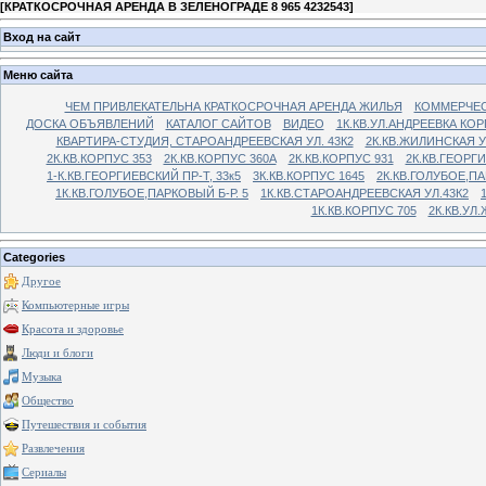
[
КРАТКОСРОЧНАЯ АРЕНДА В ЗЕЛЕНОГРАДЕ 8 965 4232543
]
Вход на сайт
Меню сайта
ЧЕМ ПРИВЛЕКАТЕЛЬНА КРАТКОСРОЧНАЯ АРЕНДА ЖИЛЬЯ
КОММЕРЧЕС
ДОСКА ОБЪЯВЛЕНИЙ
КАТАЛОГ САЙТОВ
ВИДЕО
1К.КВ.УЛ.АНДРЕЕВКА КОР
КВАРТИРА-СТУДИЯ, СТАРОАНДРЕЕВСКАЯ УЛ. 43К2
2К.КВ.ЖИЛИНСКАЯ У
2К.КВ.КОРПУС 353
2К.КВ.КОРПУС 360А
2К.КВ.КОРПУС 931
2К.КВ.ГЕОРГ
1-К.КВ.ГЕОРГИЕВСКИЙ ПР-Т, 33к5
3К.КВ.КОРПУС 1645
2К.КВ.ГОЛУБОЕ,ПА
1К.КВ.ГОЛУБОЕ,ПАРКОВЫЙ Б-Р. 5
1К.КВ.СТАРОАНДРЕЕВСКАЯ УЛ.43К2
1К.КВ.КОРПУС 705
2К.КВ.УЛ
Categories
Другое
Компьютерные игры
Красота и здоровье
Люди и блоги
Музыка
Общество
Путешествия и события
Развлечения
Сериалы