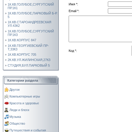
Имя *:
1К.КВ.ГОЛУБОЕ,СУРГУТСКИЙ
ПР.1К1
Email *:
1К.КВ.ГОЛУБОЕ,ПАРКОВЫЙ Б-Р.
5
1К.КВ.СТАРОАНДРЕЕВСКАЯ
УЛ.43К2
1К.КВ.ГОЛУБОЕ,СУРГУТСКИЙ
ПР.1К3
1К.КВ.КОРПУС 847
1К.КВ.ГЕОРГИЕВСКИЙ ПР-
Т,33К3
Код *:
1К.КВ.КОРПУС 705
2К.КВ.УЛ.ЖИЛИНСКАЯ,27К3
СТУДИЯ,БУЛ.ПАРКОВЫЙ 5
Категории раздела
Другое
Компьютерные игры
Красота и здоровье
Люди и блоги
Музыка
Общество
Путешествия и события