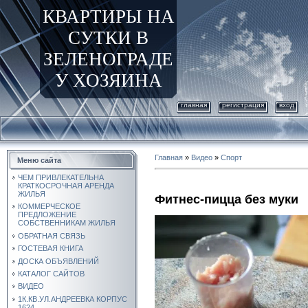
КВАРТИРЫ НА
СУТКИ В
ЗЕЛЕНОГРАДЕ
У ХОЗЯИНА
главная
регистрация
вход
Главная
»
Видео
»
Спорт
Меню сайта
ЧЕМ ПРИВЛЕКАТЕЛЬНА
КРАТКОСРОЧНАЯ АРЕНДА
ЖИЛЬЯ
Фитнес-пицца без муки
КОММЕРЧЕСКОЕ
ПРЕДЛОЖЕНИЕ
СОБСТВЕННИКАМ ЖИЛЬЯ
ОБРАТНАЯ СВЯЗЬ
ГОСТЕВАЯ КНИГА
ДОСКА ОБЪЯВЛЕНИЙ
КАТАЛОГ САЙТОВ
ВИДЕО
1К.КВ.УЛ.АНДРЕЕВКА КОРПУС
1624