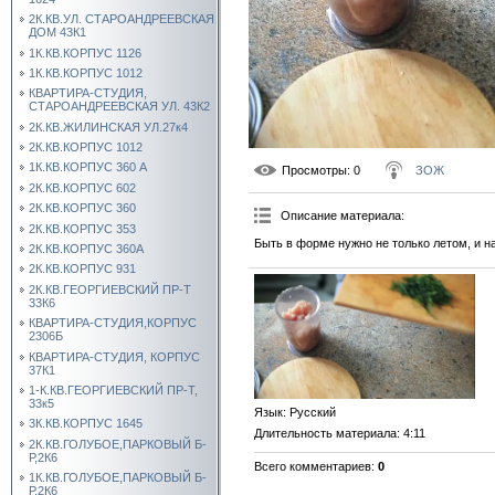
2К.КВ.УЛ. СТАРОАНДРЕЕВСКАЯ
ДОМ 43К1
1К.КВ.КОРПУС 1126
1К.КВ.КОРПУС 1012
КВАРТИРА-СТУДИЯ,
СТАРОАНДРЕЕВСКАЯ УЛ. 43К2
2К.КВ.ЖИЛИНСКАЯ УЛ.27к4
2К.КВ.КОРПУС 1012
1К.КВ.КОРПУС 360 А
Просмотры
: 0
ЗОЖ
2К.КВ.КОРПУС 602
2К.КВ.КОРПУС 360
Описание материала
:
2К.КВ.КОРПУС 353
Быть в форме нужно не только летом, и 
2К.КВ.КОРПУС 360А
2К.КВ.КОРПУС 931
2К.КВ.ГЕОРГИЕВСКИЙ ПР-Т
33К6
КВАРТИРА-СТУДИЯ,КОРПУС
2306Б
КВАРТИРА-СТУДИЯ, КОРПУС
37К1
1-К.КВ.ГЕОРГИЕВСКИЙ ПР-Т,
33к5
Язык
: Русский
3К.КВ.КОРПУС 1645
Длительность материала
: 4:11
2К.КВ.ГОЛУБОЕ,ПАРКОВЫЙ Б-
Р,2К6
Всего комментариев
:
0
1К.КВ.ГОЛУБОЕ,ПАРКОВЫЙ Б-
Р,2К6