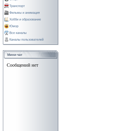
Транспорт
Фильмы и анимация
Хобби и образование
Юмор
Все каналы
Каналы пользователей
Мини-чат