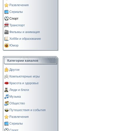
Развлечения
Сериалы
Спорт
Транспорт
Фильмы и анимация
Хобби и образование
Юмор
Категории каналов
Другое
Компьютерные игры
Красота и здоровье
Люди и блоги
Музыка
Общество
Путешествия и события
Развлечения
Сериалы
Спорт