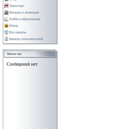
Транспорт
Фильмы и анимация
Хобби и образование
Юмор
Все каналы
Каналы пользователей
Мини-чат