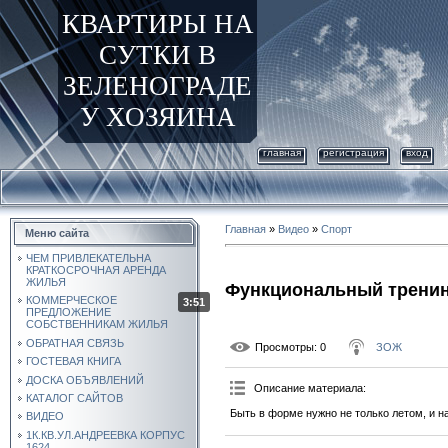
КВАРТИРЫ НА
СУТКИ В
ЗЕЛЕНОГРАДЕ
У ХОЗЯИНА
главная
регистрация
вход
Главная
»
Видео
»
Спорт
Меню сайта
ЧЕМ ПРИВЛЕКАТЕЛЬНА
КРАТКОСРОЧНАЯ АРЕНДА
ЖИЛЬЯ
Функциональный тренинг
КОММЕРЧЕСКОЕ
3:51
ПРЕДЛОЖЕНИЕ
СОБСТВЕННИКАМ ЖИЛЬЯ
ОБРАТНАЯ СВЯЗЬ
Просмотры
: 0
ЗОЖ
ГОСТЕВАЯ КНИГА
ДОСКА ОБЪЯВЛЕНИЙ
Описание материала
:
КАТАЛОГ САЙТОВ
Быть в форме нужно не только летом, и 
ВИДЕО
1К.КВ.УЛ.АНДРЕЕВКА КОРПУС
1624