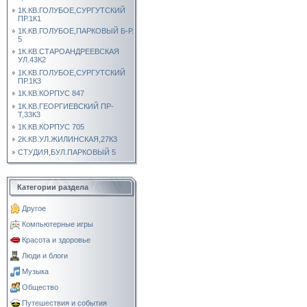
1К.КВ.ГОЛУБОЕ,СУРГУТСКИЙ
ПР.1К1
1К.КВ.ГОЛУБОЕ,ПАРКОВЫЙ Б-Р.
5
1К.КВ.СТАРОАНДРЕЕВСКАЯ
УЛ.43К2
1К.КВ.ГОЛУБОЕ,СУРГУТСКИЙ
ПР.1К3
1К.КВ.КОРПУС 847
1К.КВ.ГЕОРГИЕВСКИЙ ПР-
Т,33К3
1К.КВ.КОРПУС 705
2К.КВ.УЛ.ЖИЛИНСКАЯ,27К3
СТУДИЯ,БУЛ.ПАРКОВЫЙ 5
Категории раздела
Другое
Компьютерные игры
Красота и здоровье
Люди и блоги
Музыка
Общество
Путешествия и события