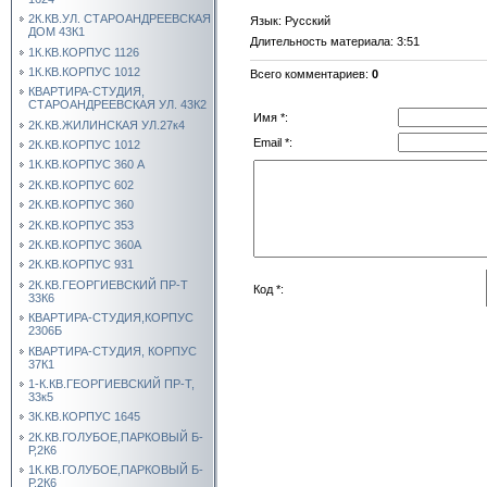
2К.КВ.УЛ. СТАРОАНДРЕЕВСКАЯ
Язык
: Русский
ДОМ 43К1
Длительность материала
: 3:51
1К.КВ.КОРПУС 1126
1К.КВ.КОРПУС 1012
Всего комментариев
:
0
КВАРТИРА-СТУДИЯ,
СТАРОАНДРЕЕВСКАЯ УЛ. 43К2
Имя *:
2К.КВ.ЖИЛИНСКАЯ УЛ.27к4
Email *:
2К.КВ.КОРПУС 1012
1К.КВ.КОРПУС 360 А
2К.КВ.КОРПУС 602
2К.КВ.КОРПУС 360
2К.КВ.КОРПУС 353
2К.КВ.КОРПУС 360А
2К.КВ.КОРПУС 931
2К.КВ.ГЕОРГИЕВСКИЙ ПР-Т
Код *:
33К6
КВАРТИРА-СТУДИЯ,КОРПУС
2306Б
КВАРТИРА-СТУДИЯ, КОРПУС
37К1
1-К.КВ.ГЕОРГИЕВСКИЙ ПР-Т,
33к5
3К.КВ.КОРПУС 1645
2К.КВ.ГОЛУБОЕ,ПАРКОВЫЙ Б-
Р,2К6
1К.КВ.ГОЛУБОЕ,ПАРКОВЫЙ Б-
Р,2К6