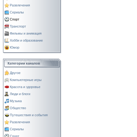
Развлечения
Сериалы
Спорт
Транспорт
Фильмы и анимация
Хобби и образование
Юмор
Категории каналов
Другое
Компьютерные игры
Красота и здоровье
Люди и блоги
Музыка
Общество
Путешествия и события
Развлечения
Сериалы
Спорт