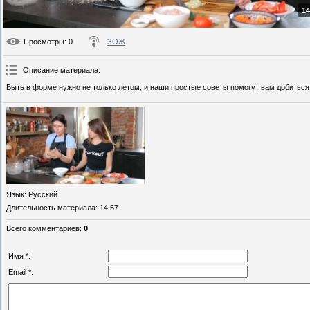
14
Просмотры
: 0
ЗОЖ
Описание материала
:
Быть в форме нужно не только летом, и наши простые советы помогут вам добиться
Язык
: Русский
Длительность материала
: 14:57
Всего комментариев
:
0
Имя *:
Email *: