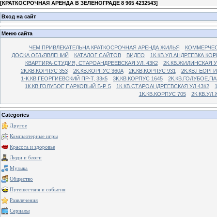
[
КРАТКОСРОЧНАЯ АРЕНДА В ЗЕЛЕНОГРАДЕ 8 965 4232543
]
Вход на сайт
Меню сайта
ЧЕМ ПРИВЛЕКАТЕЛЬНА КРАТКОСРОЧНАЯ АРЕНДА ЖИЛЬЯ
КОММЕРЧЕС
ДОСКА ОБЪЯВЛЕНИЙ
КАТАЛОГ САЙТОВ
ВИДЕО
1К.КВ.УЛ.АНДРЕЕВКА КОР
КВАРТИРА-СТУДИЯ, СТАРОАНДРЕЕВСКАЯ УЛ. 43К2
2К.КВ.ЖИЛИНСКАЯ У
2К.КВ.КОРПУС 353
2К.КВ.КОРПУС 360А
2К.КВ.КОРПУС 931
2К.КВ.ГЕОРГ
1-К.КВ.ГЕОРГИЕВСКИЙ ПР-Т, 33к5
3К.КВ.КОРПУС 1645
2К.КВ.ГОЛУБОЕ,ПА
1К.КВ.ГОЛУБОЕ,ПАРКОВЫЙ Б-Р. 5
1К.КВ.СТАРОАНДРЕЕВСКАЯ УЛ.43К2
1К.КВ.КОРПУС 705
2К.КВ.УЛ
Categories
Другое
Компьютерные игры
Красота и здоровье
Люди и блоги
Музыка
Общество
Путешествия и события
Развлечения
Сериалы