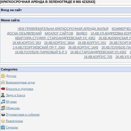
[
КРАТКОСРОЧНАЯ АРЕНДА В ЗЕЛЕНОГРАДЕ 8 965 4232543
]
Вход на сайт
Меню сайта
ЧЕМ ПРИВЛЕКАТЕЛЬНА КРАТКОСРОЧНАЯ АРЕНДА ЖИЛЬЯ
КОММЕРЧЕС
ДОСКА ОБЪЯВЛЕНИЙ
КАТАЛОГ САЙТОВ
ВИДЕО
1К.КВ.УЛ.АНДРЕЕВКА КОР
КВАРТИРА-СТУДИЯ, СТАРОАНДРЕЕВСКАЯ УЛ. 43К2
2К.КВ.ЖИЛИНСКАЯ У
2К.КВ.КОРПУС 353
2К.КВ.КОРПУС 360А
2К.КВ.КОРПУС 931
2К.КВ.ГЕОРГ
1-К.КВ.ГЕОРГИЕВСКИЙ ПР-Т, 33к5
3К.КВ.КОРПУС 1645
2К.КВ.ГОЛУБОЕ,ПА
1К.КВ.ГОЛУБОЕ,ПАРКОВЫЙ Б-Р. 5
1К.КВ.СТАРОАНДРЕЕВСКАЯ УЛ.43К2
1К.КВ.КОРПУС 705
2К.КВ.УЛ
Categories
Другое
Компьютерные игры
Красота и здоровье
Люди и блоги
Музыка
Общество
Путешествия и события
Развлечения
Сериалы