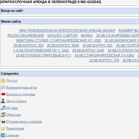
[
КРАТКОСРОЧНАЯ АРЕНДА В ЗЕЛЕНОГРАДЕ 8 965 4232543
]
Вход на сайт
Меню сайта
ЧЕМ ПРИВЛЕКАТЕЛЬНА КРАТКОСРОЧНАЯ АРЕНДА ЖИЛЬЯ
КОММЕРЧЕС
ДОСКА ОБЪЯВЛЕНИЙ
КАТАЛОГ САЙТОВ
ВИДЕО
1К.КВ.УЛ.АНДРЕЕВКА КОР
КВАРТИРА-СТУДИЯ, СТАРОАНДРЕЕВСКАЯ УЛ. 43К2
2К.КВ.ЖИЛИНСКАЯ У
2К.КВ.КОРПУС 353
2К.КВ.КОРПУС 360А
2К.КВ.КОРПУС 931
2К.КВ.ГЕОРГ
1-К.КВ.ГЕОРГИЕВСКИЙ ПР-Т, 33к5
3К.КВ.КОРПУС 1645
2К.КВ.ГОЛУБОЕ,ПА
1К.КВ.ГОЛУБОЕ,ПАРКОВЫЙ Б-Р. 5
1К.КВ.СТАРОАНДРЕЕВСКАЯ УЛ.43К2
1К.КВ.КОРПУС 705
2К.КВ.УЛ
Categories
Другое
Компьютерные игры
Красота и здоровье
Люди и блоги
Музыка
Общество
Путешествия и события
Развлечения
Сериалы