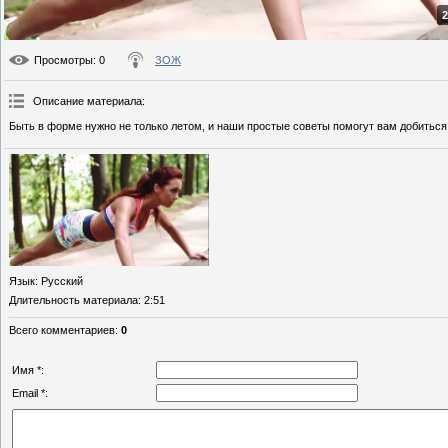
2
Просмотры
: 0
ЗОЖ
Описание материала
:
Быть в форме нужно не только летом, и наши простые советы помогут вам добиться
Язык
: Русский
Длительность материала
: 2:51
Всего комментариев
:
0
Имя *:
Email *: