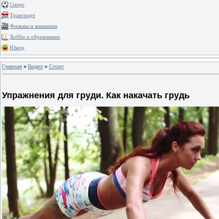
Спорт
Транспорт
Фильмы и анимация
Хобби и образование
Юмор
Главная
»
Видео
»
Спорт
Упражнения для груди. Как накачать грудь