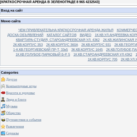
[
КРАТКОСРОЧНАЯ АРЕНДА В ЗЕЛЕНОГРАДЕ 8 965 4232543
]
Вход на сайт
Меню сайта
ЧЕМ ПРИВЛЕКАТЕЛЬНА КРАТКОСРОЧНАЯ АРЕНДА ЖИЛЬЯ
КОММЕРЧЕС
ДОСКА ОБЪЯВЛЕНИЙ
КАТАЛОГ САЙТОВ
ВИДЕО
1К.КВ.УЛ.АНДРЕЕВКА КОР
КВАРТИРА-СТУДИЯ, СТАРОАНДРЕЕВСКАЯ УЛ. 43К2
2К.КВ.ЖИЛИНСКАЯ У
2К.КВ.КОРПУС 353
2К.КВ.КОРПУС 360А
2К.КВ.КОРПУС 931
2К.КВ.ГЕОРГ
1-К.КВ.ГЕОРГИЕВСКИЙ ПР-Т, 33к5
3К.КВ.КОРПУС 1645
2К.КВ.ГОЛУБОЕ,ПА
1К.КВ.ГОЛУБОЕ,ПАРКОВЫЙ Б-Р. 5
1К.КВ.СТАРОАНДРЕЕВСКАЯ УЛ.43К2
1К.КВ.КОРПУС 705
2К.КВ.УЛ
Categories
Другое
Компьютерные игры
Красота и здоровье
Люди и блоги
Музыка
Общество
Путешествия и события
Развлечения
Сериалы