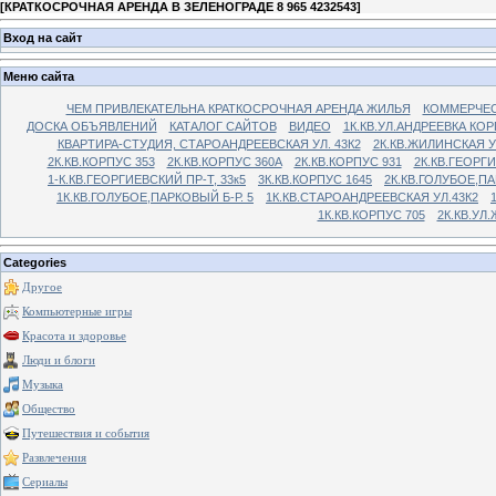
[
КРАТКОСРОЧНАЯ АРЕНДА В ЗЕЛЕНОГРАДЕ 8 965 4232543
]
Вход на сайт
Меню сайта
ЧЕМ ПРИВЛЕКАТЕЛЬНА КРАТКОСРОЧНАЯ АРЕНДА ЖИЛЬЯ
КОММЕРЧЕС
ДОСКА ОБЪЯВЛЕНИЙ
КАТАЛОГ САЙТОВ
ВИДЕО
1К.КВ.УЛ.АНДРЕЕВКА КОР
КВАРТИРА-СТУДИЯ, СТАРОАНДРЕЕВСКАЯ УЛ. 43К2
2К.КВ.ЖИЛИНСКАЯ У
2К.КВ.КОРПУС 353
2К.КВ.КОРПУС 360А
2К.КВ.КОРПУС 931
2К.КВ.ГЕОРГ
1-К.КВ.ГЕОРГИЕВСКИЙ ПР-Т, 33к5
3К.КВ.КОРПУС 1645
2К.КВ.ГОЛУБОЕ,ПА
1К.КВ.ГОЛУБОЕ,ПАРКОВЫЙ Б-Р. 5
1К.КВ.СТАРОАНДРЕЕВСКАЯ УЛ.43К2
1К.КВ.КОРПУС 705
2К.КВ.УЛ
Categories
Другое
Компьютерные игры
Красота и здоровье
Люди и блоги
Музыка
Общество
Путешествия и события
Развлечения
Сериалы