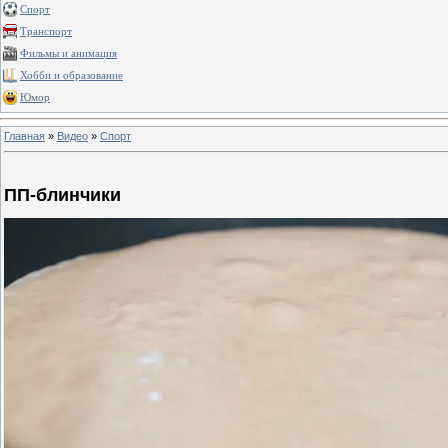
Спорт
Транспорт
Фильмы и анимация
Хобби и образование
Юмор
Главная
»
Видео
»
Спорт
ПП-блинчики