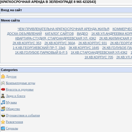
[
КРАТКОСРОЧНАЯ АРЕНДА В ЗЕЛЕНОГРАДЕ 8 965 4232543
]
Вход на сайт
Меню сайта
ЧЕМ ПРИВЛЕКАТЕЛЬНА КРАТКОСРОЧНАЯ АРЕНДА ЖИЛЬЯ
КОММЕРЧЕС
ДОСКА ОБЪЯВЛЕНИЙ
КАТАЛОГ САЙТОВ
ВИДЕО
1К.КВ.УЛ.АНДРЕЕВКА КОР
КВАРТИРА-СТУДИЯ, СТАРОАНДРЕЕВСКАЯ УЛ. 43К2
2К.КВ.ЖИЛИНСКАЯ У
2К.КВ.КОРПУС 353
2К.КВ.КОРПУС 360А
2К.КВ.КОРПУС 931
2К.КВ.ГЕОРГ
1-К.КВ.ГЕОРГИЕВСКИЙ ПР-Т, 33к5
3К.КВ.КОРПУС 1645
2К.КВ.ГОЛУБОЕ,ПА
1К.КВ.ГОЛУБОЕ,ПАРКОВЫЙ Б-Р. 5
1К.КВ.СТАРОАНДРЕЕВСКАЯ УЛ.43К2
1К.КВ.КОРПУС 705
2К.КВ.УЛ
Categories
Другое
Компьютерные игры
Красота и здоровье
Люди и блоги
Музыка
Общество
Путешествия и события
Развлечения
Сериалы