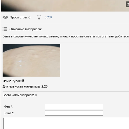
2
Просмотры
: 0
ЗОЖ
Описание материала
:
Быть в форме нужно не только летом, и наши простые советы помогут вам добиться
Язык
: Русский
Длительность материала
: 2:25
Всего комментариев
:
0
Имя *:
Email *: