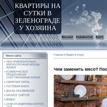
КВАРТИРЫ НА
СУТКИ В
ЗЕЛЕНОГРАДЕ
У ХОЗЯИНА
главная
регистрация
вход
Главная
»
Видео
»
Спорт
Меню сайта
ЧЕМ ПРИВЛЕКАТЕЛЬНА
КРАТКОСРОЧНАЯ АРЕНДА
ЖИЛЬЯ
Чем заменить мясо? Пос
КОММЕРЧЕСКОЕ
ПРЕДЛОЖЕНИЕ
СОБСТВЕННИКАМ ЖИЛЬЯ
ОБРАТНАЯ СВЯЗЬ
ГОСТЕВАЯ КНИГА
ДОСКА ОБЪЯВЛЕНИЙ
КАТАЛОГ САЙТОВ
ВИДЕО
1К.КВ.УЛ.АНДРЕЕВКА КОРПУС
1624