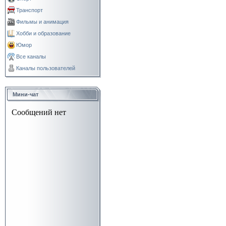
Транспорт
Фильмы и анимация
Хобби и образование
Юмор
Все каналы
Каналы пользователей
Мини-чат