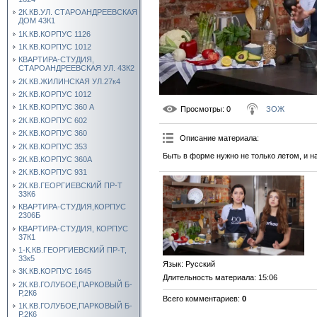
2К.КВ.УЛ. СТАРОАНДРЕЕВСКАЯ
ДОМ 43К1
1К.КВ.КОРПУС 1126
1К.КВ.КОРПУС 1012
КВАРТИРА-СТУДИЯ,
СТАРОАНДРЕЕВСКАЯ УЛ. 43К2
2К.КВ.ЖИЛИНСКАЯ УЛ.27к4
2К.КВ.КОРПУС 1012
1К.КВ.КОРПУС 360 А
Просмотры
: 0
ЗОЖ
2К.КВ.КОРПУС 602
2К.КВ.КОРПУС 360
Описание материала
:
2К.КВ.КОРПУС 353
Быть в форме нужно не только летом, и 
2К.КВ.КОРПУС 360А
2К.КВ.КОРПУС 931
2К.КВ.ГЕОРГИЕВСКИЙ ПР-Т
33К6
КВАРТИРА-СТУДИЯ,КОРПУС
2306Б
КВАРТИРА-СТУДИЯ, КОРПУС
37К1
1-К.КВ.ГЕОРГИЕВСКИЙ ПР-Т,
33к5
Язык
: Русский
3К.КВ.КОРПУС 1645
Длительность материала
: 15:06
2К.КВ.ГОЛУБОЕ,ПАРКОВЫЙ Б-
Р,2К6
Всего комментариев
:
0
1К.КВ.ГОЛУБОЕ,ПАРКОВЫЙ Б-
Р,2К6