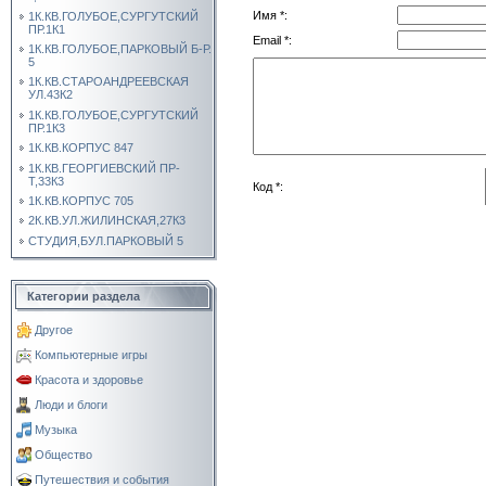
Имя *:
1К.КВ.ГОЛУБОЕ,СУРГУТСКИЙ
ПР.1К1
Email *:
1К.КВ.ГОЛУБОЕ,ПАРКОВЫЙ Б-Р.
5
1К.КВ.СТАРОАНДРЕЕВСКАЯ
УЛ.43К2
1К.КВ.ГОЛУБОЕ,СУРГУТСКИЙ
ПР.1К3
1К.КВ.КОРПУС 847
1К.КВ.ГЕОРГИЕВСКИЙ ПР-
Т,33К3
Код *:
1К.КВ.КОРПУС 705
2К.КВ.УЛ.ЖИЛИНСКАЯ,27К3
СТУДИЯ,БУЛ.ПАРКОВЫЙ 5
Категории раздела
Другое
Компьютерные игры
Красота и здоровье
Люди и блоги
Музыка
Общество
Путешествия и события