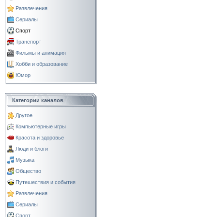
Развлечения
Сериалы
Спорт
Транспорт
Фильмы и анимация
Хобби и образование
Юмор
Категории каналов
Другое
Компьютерные игры
Красота и здоровье
Люди и блоги
Музыка
Общество
Путешествия и события
Развлечения
Сериалы
Спорт