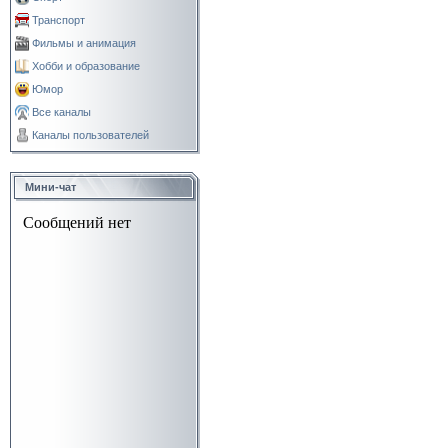
Транспорт
Фильмы и анимация
Хобби и образование
Юмор
Все каналы
Каналы пользователей
Мини-чат