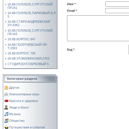
Имя *:
1К.КВ.ГОЛУБОЕ,СУРГУТСКИЙ
ПР.1К1
Email *:
1К.КВ.ГОЛУБОЕ,ПАРКОВЫЙ Б-Р.
5
1К.КВ.СТАРОАНДРЕЕВСКАЯ
УЛ.43К2
1К.КВ.ГОЛУБОЕ,СУРГУТСКИЙ
ПР.1К3
1К.КВ.КОРПУС 847
1К.КВ.ГЕОРГИЕВСКИЙ ПР-
Т,33К3
Код *:
1К.КВ.КОРПУС 705
2К.КВ.УЛ.ЖИЛИНСКАЯ,27К3
СТУДИЯ,БУЛ.ПАРКОВЫЙ 5
Категории раздела
Другое
Компьютерные игры
Красота и здоровье
Люди и блоги
Музыка
Общество
Путешествия и события