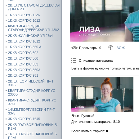
2К.КВ.УЛ. СТАРОАНДРЕЕВСКАЯ
ДОМ 43К1
1К.КВ.КОРПУС 1126
1К.КВ.КОРПУС 1012
КВАРТИРА-СТУДИЯ,
СТАРОАНДРЕЕВСКАЯ УЛ. 43К2
2К.КВ.ЖИЛИНСКАЯ УЛ.27к4
2К.КВ.КОРПУС 1012
1К.КВ.КОРПУС 360 А
Просмотры
: 0
ЗОЖ
2К.КВ.КОРПУС 602
2К.КВ.КОРПУС 360
Описание материала
:
2К.КВ.КОРПУС 353
Быть в форме нужно не только летом, и 
2К.КВ.КОРПУС 360А
2К.КВ.КОРПУС 931
2К.КВ.ГЕОРГИЕВСКИЙ ПР-Т
33К6
КВАРТИРА-СТУДИЯ,КОРПУС
2306Б
КВАРТИРА-СТУДИЯ, КОРПУС
37К1
1-К.КВ.ГЕОРГИЕВСКИЙ ПР-Т,
33к5
Язык
: Русский
3К.КВ.КОРПУС 1645
Длительность материала
: 8:10
2К.КВ.ГОЛУБОЕ,ПАРКОВЫЙ Б-
Р,2К6
Всего комментариев
:
0
1К.КВ.ГОЛУБОЕ,ПАРКОВЫЙ Б-
Р,2К6