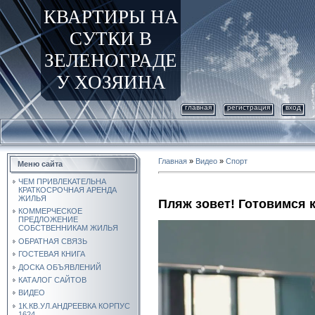
КВАРТИРЫ НА
СУТКИ В
ЗЕЛЕНОГРАДЕ
У ХОЗЯИНА
главная
регистрация
вход
Главная
»
Видео
»
Спорт
Меню сайта
ЧЕМ ПРИВЛЕКАТЕЛЬНА
КРАТКОСРОЧНАЯ АРЕНДА
ЖИЛЬЯ
Пляж зовет! Готовимся к
КОММЕРЧЕСКОЕ
ПРЕДЛОЖЕНИЕ
СОБСТВЕННИКАМ ЖИЛЬЯ
ОБРАТНАЯ СВЯЗЬ
ГОСТЕВАЯ КНИГА
ДОСКА ОБЪЯВЛЕНИЙ
КАТАЛОГ САЙТОВ
ВИДЕО
1К.КВ.УЛ.АНДРЕЕВКА КОРПУС
1624