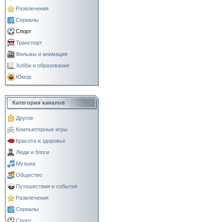
Развлечения
Сериалы
Спорт
Транспорт
Фильмы и анимация
Хобби и образование
Юмор
Категории каналов
Другое
Компьютерные игры
Красота и здоровье
Люди и блоги
Музыка
Общество
Путешествия и события
Развлечения
Сериалы
Спорт