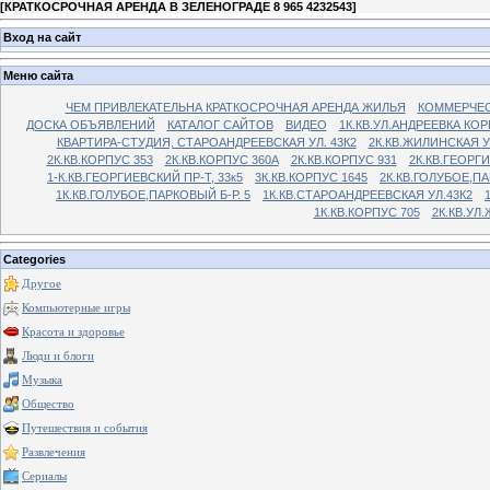
[
КРАТКОСРОЧНАЯ АРЕНДА В ЗЕЛЕНОГРАДЕ 8 965 4232543
]
Вход на сайт
Меню сайта
ЧЕМ ПРИВЛЕКАТЕЛЬНА КРАТКОСРОЧНАЯ АРЕНДА ЖИЛЬЯ
КОММЕРЧЕС
ДОСКА ОБЪЯВЛЕНИЙ
КАТАЛОГ САЙТОВ
ВИДЕО
1К.КВ.УЛ.АНДРЕЕВКА КОР
КВАРТИРА-СТУДИЯ, СТАРОАНДРЕЕВСКАЯ УЛ. 43К2
2К.КВ.ЖИЛИНСКАЯ У
2К.КВ.КОРПУС 353
2К.КВ.КОРПУС 360А
2К.КВ.КОРПУС 931
2К.КВ.ГЕОРГ
1-К.КВ.ГЕОРГИЕВСКИЙ ПР-Т, 33к5
3К.КВ.КОРПУС 1645
2К.КВ.ГОЛУБОЕ,ПА
1К.КВ.ГОЛУБОЕ,ПАРКОВЫЙ Б-Р. 5
1К.КВ.СТАРОАНДРЕЕВСКАЯ УЛ.43К2
1К.КВ.КОРПУС 705
2К.КВ.УЛ
Categories
Другое
Компьютерные игры
Красота и здоровье
Люди и блоги
Музыка
Общество
Путешествия и события
Развлечения
Сериалы