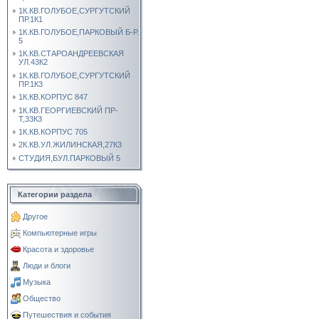
1К.КВ.ГОЛУБОЕ,СУРГУТСКИЙ
ПР.1К1
1К.КВ.ГОЛУБОЕ,ПАРКОВЫЙ Б-Р.
5
1К.КВ.СТАРОАНДРЕЕВСКАЯ
УЛ.43К2
1К.КВ.ГОЛУБОЕ,СУРГУТСКИЙ
ПР.1К3
1К.КВ.КОРПУС 847
1К.КВ.ГЕОРГИЕВСКИЙ ПР-
Т,33К3
1К.КВ.КОРПУС 705
2К.КВ.УЛ.ЖИЛИНСКАЯ,27К3
СТУДИЯ,БУЛ.ПАРКОВЫЙ 5
Категории раздела
Другое
Компьютерные игры
Красота и здоровье
Люди и блоги
Музыка
Общество
Путешествия и события