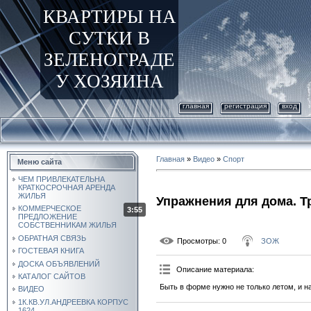
КВАРТИРЫ НА
СУТКИ В
ЗЕЛЕНОГРАДЕ
У ХОЗЯИНА
главная
регистрация
вход
Главная
»
Видео
»
Спорт
Меню сайта
ЧЕМ ПРИВЛЕКАТЕЛЬНА
КРАТКОСРОЧНАЯ АРЕНДА
ЖИЛЬЯ
Упражнения для дома. Т
КОММЕРЧЕСКОЕ
3:55
ПРЕДЛОЖЕНИЕ
СОБСТВЕННИКАМ ЖИЛЬЯ
ОБРАТНАЯ СВЯЗЬ
Просмотры
: 0
ЗОЖ
ГОСТЕВАЯ КНИГА
ДОСКА ОБЪЯВЛЕНИЙ
Описание материала
:
КАТАЛОГ САЙТОВ
Быть в форме нужно не только летом, и 
ВИДЕО
1К.КВ.УЛ.АНДРЕЕВКА КОРПУС
1624