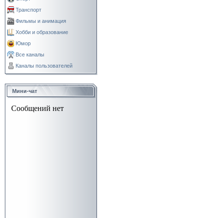
Транспорт
Фильмы и анимация
Хобби и образование
Юмор
Все каналы
Каналы пользователей
Мини-чат