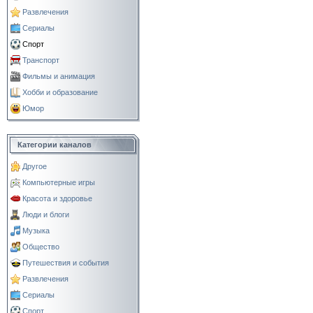
Развлечения
Сериалы
Спорт
Транспорт
Фильмы и анимация
Хобби и образование
Юмор
Категории каналов
Другое
Компьютерные игры
Красота и здоровье
Люди и блоги
Музыка
Общество
Путешествия и события
Развлечения
Сериалы
Спорт