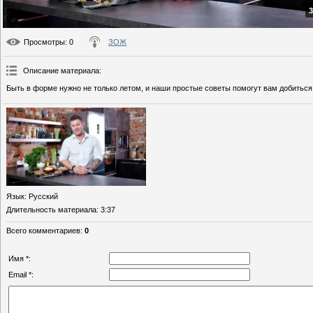
3
Просмотры
: 0
ЗОЖ
Описание материала
:
Быть в форме нужно не только летом, и наши простые советы помогут вам добиться
Язык
: Русский
Длительность материала
: 3:37
Всего комментариев
:
0
Имя *:
Email *: