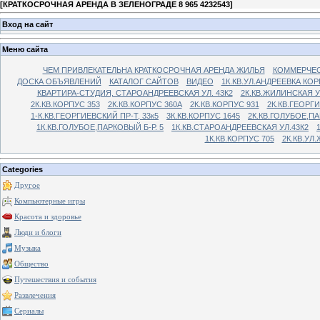
[
КРАТКОСРОЧНАЯ АРЕНДА В ЗЕЛЕНОГРАДЕ 8 965 4232543
]
Вход на сайт
Меню сайта
ЧЕМ ПРИВЛЕКАТЕЛЬНА КРАТКОСРОЧНАЯ АРЕНДА ЖИЛЬЯ
КОММЕРЧЕС
ДОСКА ОБЪЯВЛЕНИЙ
КАТАЛОГ САЙТОВ
ВИДЕО
1К.КВ.УЛ.АНДРЕЕВКА КОР
КВАРТИРА-СТУДИЯ, СТАРОАНДРЕЕВСКАЯ УЛ. 43К2
2К.КВ.ЖИЛИНСКАЯ У
2К.КВ.КОРПУС 353
2К.КВ.КОРПУС 360А
2К.КВ.КОРПУС 931
2К.КВ.ГЕОРГ
1-К.КВ.ГЕОРГИЕВСКИЙ ПР-Т, 33к5
3К.КВ.КОРПУС 1645
2К.КВ.ГОЛУБОЕ,ПА
1К.КВ.ГОЛУБОЕ,ПАРКОВЫЙ Б-Р. 5
1К.КВ.СТАРОАНДРЕЕВСКАЯ УЛ.43К2
1К.КВ.КОРПУС 705
2К.КВ.УЛ
Categories
Другое
Компьютерные игры
Красота и здоровье
Люди и блоги
Музыка
Общество
Путешествия и события
Развлечения
Сериалы