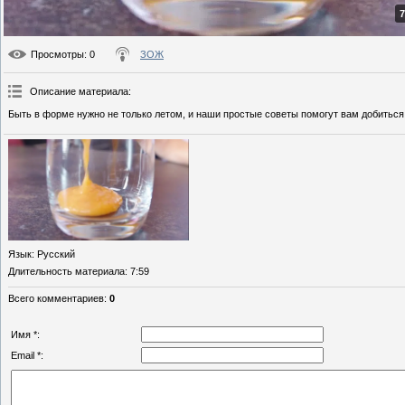
7
Просмотры
: 0
ЗОЖ
Описание материала
:
Быть в форме нужно не только летом, и наши простые советы помогут вам добиться
Язык
: Русский
Длительность материала
: 7:59
Всего комментариев
:
0
Имя *:
Email *: