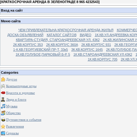
[
КРАТКОСРОЧНАЯ АРЕНДА В ЗЕЛЕНОГРАДЕ 8 965 4232543
]
Вход на сайт
Меню сайта
ЧЕМ ПРИВЛЕКАТЕЛЬНА КРАТКОСРОЧНАЯ АРЕНДА ЖИЛЬЯ
КОММЕРЧЕС
ДОСКА ОБЪЯВЛЕНИЙ
КАТАЛОГ САЙТОВ
ВИДЕО
1К.КВ.УЛ.АНДРЕЕВКА КОР
КВАРТИРА-СТУДИЯ, СТАРОАНДРЕЕВСКАЯ УЛ. 43К2
2К.КВ.ЖИЛИНСКАЯ У
2К.КВ.КОРПУС 353
2К.КВ.КОРПУС 360А
2К.КВ.КОРПУС 931
2К.КВ.ГЕОРГ
1-К.КВ.ГЕОРГИЕВСКИЙ ПР-Т, 33к5
3К.КВ.КОРПУС 1645
2К.КВ.ГОЛУБОЕ,ПА
1К.КВ.ГОЛУБОЕ,ПАРКОВЫЙ Б-Р. 5
1К.КВ.СТАРОАНДРЕЕВСКАЯ УЛ.43К2
1К.КВ.КОРПУС 705
2К.КВ.УЛ
Categories
Другое
Компьютерные игры
Красота и здоровье
Люди и блоги
Музыка
Общество
Путешествия и события
Развлечения
Сериалы