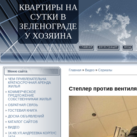
КВАРТИРЫ НА
СУТКИ В
ЗЕЛЕНОГРАДЕ
У ХОЗЯИНА
главная
регистрация
вход
Главная
»
Видео
»
Сериалы
Меню сайта
ЧЕМ ПРИВЛЕКАТЕЛЬНА
КРАТКОСРОЧНАЯ АРЕНДА
ЖИЛЬЯ
Степлер против вентил
КОММЕРЧЕСКОЕ
ПРЕДЛОЖЕНИЕ
СОБСТВЕННИКАМ ЖИЛЬЯ
ОБРАТНАЯ СВЯЗЬ
ГОСТЕВАЯ КНИГА
ДОСКА ОБЪЯВЛЕНИЙ
КАТАЛОГ САЙТОВ
ВИДЕО
1К.КВ.УЛ.АНДРЕЕВКА КОРПУС
1624