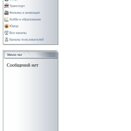
Транспорт
Фильмы и анимация
Хобби и образование
Юмор
Все каналы
Каналы пользователей
Мини-чат