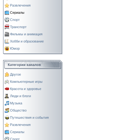
Развлечения
Сериалы
Спорт
Транспорт
Фильмы и анимация
Хобби и образование
Юмор
Категории каналов
Другое
Компьютерные игры
Красота и здоровье
Люди и блоги
Музыка
Общество
Путешествия и события
Развлечения
Сериалы
Спорт