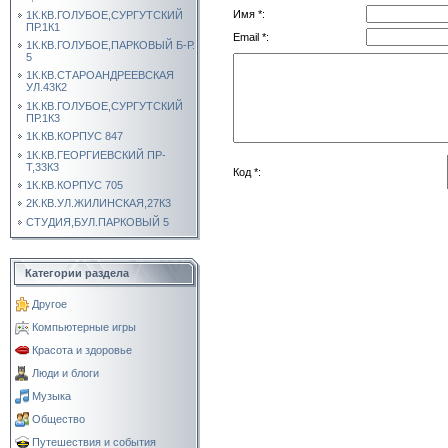
Имя *:
1К.КВ.ГОЛУБОЕ,СУРГУТСКИЙ
ПР.1К1
Email *:
1К.КВ.ГОЛУБОЕ,ПАРКОВЫЙ Б-Р.
5
1К.КВ.СТАРОАНДРЕЕВСКАЯ
УЛ.43К2
1К.КВ.ГОЛУБОЕ,СУРГУТСКИЙ
ПР.1К3
1К.КВ.КОРПУС 847
1К.КВ.ГЕОРГИЕВСКИЙ ПР-
Т,33К3
Код *:
1К.КВ.КОРПУС 705
2К.КВ.УЛ.ЖИЛИНСКАЯ,27К3
СТУДИЯ,БУЛ.ПАРКОВЫЙ 5
Категории раздела
Другое
Компьютерные игры
Красота и здоровье
Люди и блоги
Музыка
Общество
Путешествия и события