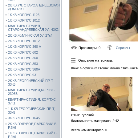
2К.КВ.УЛ. СТАРОАНДРЕЕВСКАЯ
ДОМ 43К1
1К.КВ.КОРПУС 1126
1К.КВ.КОРПУС 1012
КВАРТИРА-СТУДИЯ,
СТАРОАНДРЕЕВСКАЯ УЛ. 43К2
2К.КВ.ЖИЛИНСКАЯ УЛ.27к4
2К.КВ.КОРПУС 1012
1К.КВ.КОРПУС 360 А
Просмотры
: 0
Сериалы
2К.КВ.КОРПУС 602
2К.КВ.КОРПУС 360
Описание материала
:
2К.КВ.КОРПУС 353
Даже в офисных стенах можно стать наст
2К.КВ.КОРПУС 360А
2К.КВ.КОРПУС 931
2К.КВ.ГЕОРГИЕВСКИЙ ПР-Т
33К6
КВАРТИРА-СТУДИЯ,КОРПУС
2306Б
КВАРТИРА-СТУДИЯ, КОРПУС
37К1
1-К.КВ.ГЕОРГИЕВСКИЙ ПР-Т,
33к5
Язык
: Русский
3К.КВ.КОРПУС 1645
Длительность материала
: 2:42
2К.КВ.ГОЛУБОЕ,ПАРКОВЫЙ Б-
Р,2К6
Всего комментариев
:
0
1К.КВ.ГОЛУБОЕ,ПАРКОВЫЙ Б-
Р,2К6