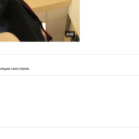
2:42
оящим гангстером.