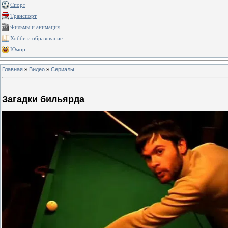
Спорт
Транспорт
Фильмы и анимация
Хобби и образование
Юмор
Главная
»
Видео
»
Сериалы
Загадки бильярда