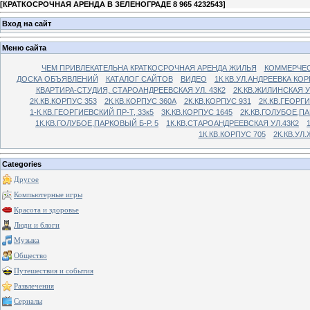
[
КРАТКОСРОЧНАЯ АРЕНДА В ЗЕЛЕНОГРАДЕ 8 965 4232543
]
Вход на сайт
Меню сайта
ЧЕМ ПРИВЛЕКАТЕЛЬНА КРАТКОСРОЧНАЯ АРЕНДА ЖИЛЬЯ
КОММЕРЧЕС
ДОСКА ОБЪЯВЛЕНИЙ
КАТАЛОГ САЙТОВ
ВИДЕО
1К.КВ.УЛ.АНДРЕЕВКА КОР
КВАРТИРА-СТУДИЯ, СТАРОАНДРЕЕВСКАЯ УЛ. 43К2
2К.КВ.ЖИЛИНСКАЯ У
2К.КВ.КОРПУС 353
2К.КВ.КОРПУС 360А
2К.КВ.КОРПУС 931
2К.КВ.ГЕОРГ
1-К.КВ.ГЕОРГИЕВСКИЙ ПР-Т, 33к5
3К.КВ.КОРПУС 1645
2К.КВ.ГОЛУБОЕ,ПА
1К.КВ.ГОЛУБОЕ,ПАРКОВЫЙ Б-Р. 5
1К.КВ.СТАРОАНДРЕЕВСКАЯ УЛ.43К2
1К.КВ.КОРПУС 705
2К.КВ.УЛ
Categories
Другое
Компьютерные игры
Красота и здоровье
Люди и блоги
Музыка
Общество
Путешествия и события
Развлечения
Сериалы