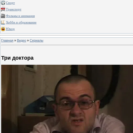
Спорт
Транспорт
Фильмы и анимация
Хобби и образование
Юмор
Главная
»
Видео
»
Сериалы
Три доктора