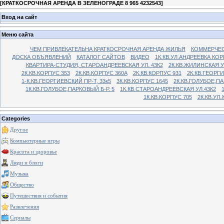
[
КРАТКОСРОЧНАЯ АРЕНДА В ЗЕЛЕНОГРАДЕ 8 965 4232543
]
Вход на сайт
Меню сайта
ЧЕМ ПРИВЛЕКАТЕЛЬНА КРАТКОСРОЧНАЯ АРЕНДА ЖИЛЬЯ
КОММЕРЧЕС
ДОСКА ОБЪЯВЛЕНИЙ
КАТАЛОГ САЙТОВ
ВИДЕО
1К.КВ.УЛ.АНДРЕЕВКА КОР
КВАРТИРА-СТУДИЯ, СТАРОАНДРЕЕВСКАЯ УЛ. 43К2
2К.КВ.ЖИЛИНСКАЯ У
2К.КВ.КОРПУС 353
2К.КВ.КОРПУС 360А
2К.КВ.КОРПУС 931
2К.КВ.ГЕОРГ
1-К.КВ.ГЕОРГИЕВСКИЙ ПР-Т, 33к5
3К.КВ.КОРПУС 1645
2К.КВ.ГОЛУБОЕ,ПА
1К.КВ.ГОЛУБОЕ,ПАРКОВЫЙ Б-Р. 5
1К.КВ.СТАРОАНДРЕЕВСКАЯ УЛ.43К2
1К.КВ.КОРПУС 705
2К.КВ.УЛ
Categories
Другое
Компьютерные игры
Красота и здоровье
Люди и блоги
Музыка
Общество
Путешествия и события
Развлечения
Сериалы