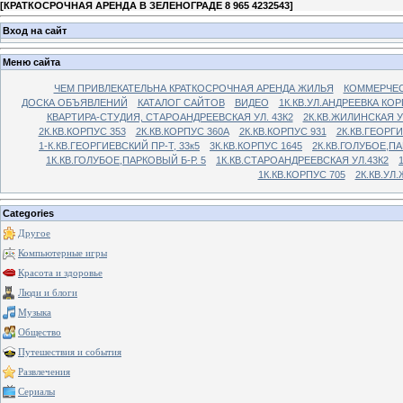
[
КРАТКОСРОЧНАЯ АРЕНДА В ЗЕЛЕНОГРАДЕ 8 965 4232543
]
Вход на сайт
Меню сайта
ЧЕМ ПРИВЛЕКАТЕЛЬНА КРАТКОСРОЧНАЯ АРЕНДА ЖИЛЬЯ
КОММЕРЧЕС
ДОСКА ОБЪЯВЛЕНИЙ
КАТАЛОГ САЙТОВ
ВИДЕО
1К.КВ.УЛ.АНДРЕЕВКА КОР
КВАРТИРА-СТУДИЯ, СТАРОАНДРЕЕВСКАЯ УЛ. 43К2
2К.КВ.ЖИЛИНСКАЯ У
2К.КВ.КОРПУС 353
2К.КВ.КОРПУС 360А
2К.КВ.КОРПУС 931
2К.КВ.ГЕОРГ
1-К.КВ.ГЕОРГИЕВСКИЙ ПР-Т, 33к5
3К.КВ.КОРПУС 1645
2К.КВ.ГОЛУБОЕ,ПА
1К.КВ.ГОЛУБОЕ,ПАРКОВЫЙ Б-Р. 5
1К.КВ.СТАРОАНДРЕЕВСКАЯ УЛ.43К2
1К.КВ.КОРПУС 705
2К.КВ.УЛ
Categories
Другое
Компьютерные игры
Красота и здоровье
Люди и блоги
Музыка
Общество
Путешествия и события
Развлечения
Сериалы