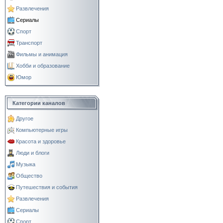
Развлечения
Сериалы
Спорт
Транспорт
Фильмы и анимация
Хобби и образование
Юмор
Категории каналов
Другое
Компьютерные игры
Красота и здоровье
Люди и блоги
Музыка
Общество
Путешествия и события
Развлечения
Сериалы
Спорт