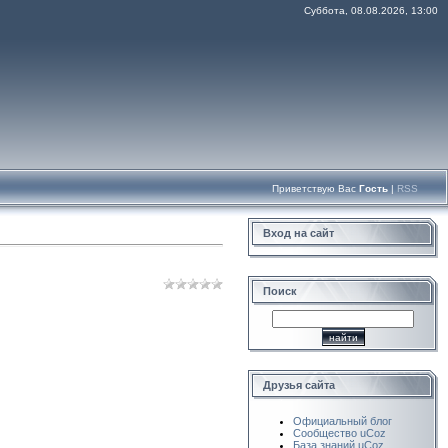
Суббота, 08.08.2026, 13:00
Приветствую Вас
Гость
|
RSS
Вход на сайт
Поиск
Друзья сайта
Официальный блог
Сообщество uCoz
База знаний uCoz