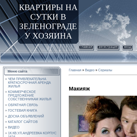
КВАРТИРЫ НА
СУТКИ В
ЗЕЛЕНОГРАДЕ
У ХОЗЯИНА
главная
регистрация
вход
Главная
»
Видео
»
Сериалы
Меню сайта
ЧЕМ ПРИВЛЕКАТЕЛЬНА
КРАТКОСРОЧНАЯ АРЕНДА
ЖИЛЬЯ
Макияж
КОММЕРЧЕСКОЕ
ПРЕДЛОЖЕНИЕ
СОБСТВЕННИКАМ ЖИЛЬЯ
ОБРАТНАЯ СВЯЗЬ
ГОСТЕВАЯ КНИГА
ДОСКА ОБЪЯВЛЕНИЙ
КАТАЛОГ САЙТОВ
ВИДЕО
1К.КВ.УЛ.АНДРЕЕВКА КОРПУС
1624