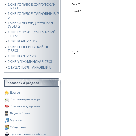
Имя *:
1К.КВ.ГОЛУБОЕ,СУРГУТСКИЙ
ПР.1К1
Email *:
1К.КВ.ГОЛУБОЕ,ПАРКОВЫЙ Б-Р.
5
1К.КВ.СТАРОАНДРЕЕВСКАЯ
УЛ.43К2
1К.КВ.ГОЛУБОЕ,СУРГУТСКИЙ
ПР.1К3
1К.КВ.КОРПУС 847
1К.КВ.ГЕОРГИЕВСКИЙ ПР-
Т,33К3
Код *:
1К.КВ.КОРПУС 705
2К.КВ.УЛ.ЖИЛИНСКАЯ,27К3
СТУДИЯ,БУЛ.ПАРКОВЫЙ 5
Категории раздела
Другое
Компьютерные игры
Красота и здоровье
Люди и блоги
Музыка
Общество
Путешествия и события