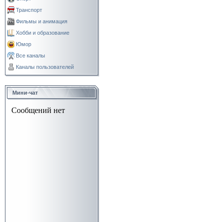
Транспорт
Фильмы и анимация
Хобби и образование
Юмор
Все каналы
Каналы пользователей
Мини-чат