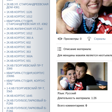
2К.КВ.УЛ. СТАРОАНДРЕЕВСКАЯ
ДОМ 43К1
1К.КВ.КОРПУС 1126
1К.КВ.КОРПУС 1012
КВАРТИРА-СТУДИЯ,
СТАРОАНДРЕЕВСКАЯ УЛ. 43К2
2К.КВ.ЖИЛИНСКАЯ УЛ.27к4
2К.КВ.КОРПУС 1012
1К.КВ.КОРПУС 360 А
Просмотры
: 0
Сериалы
2К.КВ.КОРПУС 602
2К.КВ.КОРПУС 360
Описание материала
:
2К.КВ.КОРПУС 353
Для женщины макияж является неотъемлем
2К.КВ.КОРПУС 360А
2К.КВ.КОРПУС 931
2К.КВ.ГЕОРГИЕВСКИЙ ПР-Т
33К6
КВАРТИРА-СТУДИЯ,КОРПУС
2306Б
КВАРТИРА-СТУДИЯ, КОРПУС
37К1
1-К.КВ.ГЕОРГИЕВСКИЙ ПР-Т,
33к5
Язык
: Русский
3К.КВ.КОРПУС 1645
Длительность материала
: 1:26
2К.КВ.ГОЛУБОЕ,ПАРКОВЫЙ Б-
Р,2К6
Всего комментариев
:
0
1К.КВ.ГОЛУБОЕ,ПАРКОВЫЙ Б-
Р,2К6