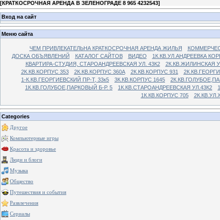
[
КРАТКОСРОЧНАЯ АРЕНДА В ЗЕЛЕНОГРАДЕ 8 965 4232543
]
Вход на сайт
Меню сайта
ЧЕМ ПРИВЛЕКАТЕЛЬНА КРАТКОСРОЧНАЯ АРЕНДА ЖИЛЬЯ
КОММЕРЧЕС
ДОСКА ОБЪЯВЛЕНИЙ
КАТАЛОГ САЙТОВ
ВИДЕО
1К.КВ.УЛ.АНДРЕЕВКА КОР
КВАРТИРА-СТУДИЯ, СТАРОАНДРЕЕВСКАЯ УЛ. 43К2
2К.КВ.ЖИЛИНСКАЯ У
2К.КВ.КОРПУС 353
2К.КВ.КОРПУС 360А
2К.КВ.КОРПУС 931
2К.КВ.ГЕОРГ
1-К.КВ.ГЕОРГИЕВСКИЙ ПР-Т, 33к5
3К.КВ.КОРПУС 1645
2К.КВ.ГОЛУБОЕ,ПА
1К.КВ.ГОЛУБОЕ,ПАРКОВЫЙ Б-Р. 5
1К.КВ.СТАРОАНДРЕЕВСКАЯ УЛ.43К2
1К.КВ.КОРПУС 705
2К.КВ.УЛ
Categories
Другое
Компьютерные игры
Красота и здоровье
Люди и блоги
Музыка
Общество
Путешествия и события
Развлечения
Сериалы