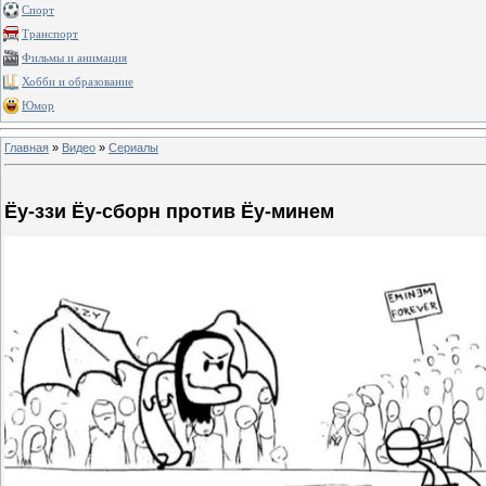
Спорт
Транспорт
Фильмы и анимация
Хобби и образование
Юмор
Главная
»
Видео
»
Сериалы
Ёу-ззи Ёу-сборн против Ёу-минем