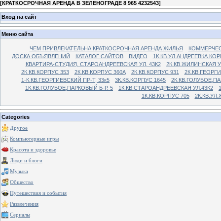
[
КРАТКОСРОЧНАЯ АРЕНДА В ЗЕЛЕНОГРАДЕ 8 965 4232543
]
Вход на сайт
Меню сайта
ЧЕМ ПРИВЛЕКАТЕЛЬНА КРАТКОСРОЧНАЯ АРЕНДА ЖИЛЬЯ
КОММЕРЧЕС
ДОСКА ОБЪЯВЛЕНИЙ
КАТАЛОГ САЙТОВ
ВИДЕО
1К.КВ.УЛ.АНДРЕЕВКА КОР
КВАРТИРА-СТУДИЯ, СТАРОАНДРЕЕВСКАЯ УЛ. 43К2
2К.КВ.ЖИЛИНСКАЯ У
2К.КВ.КОРПУС 353
2К.КВ.КОРПУС 360А
2К.КВ.КОРПУС 931
2К.КВ.ГЕОРГ
1-К.КВ.ГЕОРГИЕВСКИЙ ПР-Т, 33к5
3К.КВ.КОРПУС 1645
2К.КВ.ГОЛУБОЕ,ПА
1К.КВ.ГОЛУБОЕ,ПАРКОВЫЙ Б-Р. 5
1К.КВ.СТАРОАНДРЕЕВСКАЯ УЛ.43К2
1К.КВ.КОРПУС 705
2К.КВ.УЛ
Categories
Другое
Компьютерные игры
Красота и здоровье
Люди и блоги
Музыка
Общество
Путешествия и события
Развлечения
Сериалы