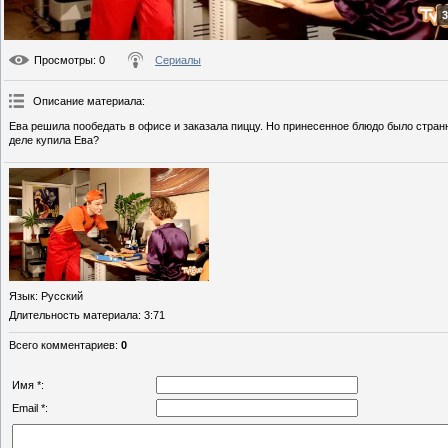
3
Просмотры
: 0
Сериалы
Описание материала
:
Ева решила пообедать в офисе и заказала пиццу. Но принесенное блюдо было странны
деле купила Ева?
Язык
: Русский
Длительность материала
: 3:71
Всего комментариев
:
0
Имя *:
Email *: