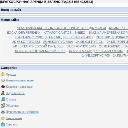
[
КРАТКОСРОЧНАЯ АРЕНДА В ЗЕЛЕНОГРАДЕ 8 965 4232543
]
Вход на сайт
Меню сайта
ЧЕМ ПРИВЛЕКАТЕЛЬНА КРАТКОСРОЧНАЯ АРЕНДА ЖИЛЬЯ
КОММЕРЧЕС
ДОСКА ОБЪЯВЛЕНИЙ
КАТАЛОГ САЙТОВ
ВИДЕО
1К.КВ.УЛ.АНДРЕЕВКА КОР
КВАРТИРА-СТУДИЯ, СТАРОАНДРЕЕВСКАЯ УЛ. 43К2
2К.КВ.ЖИЛИНСКАЯ У
2К.КВ.КОРПУС 353
2К.КВ.КОРПУС 360А
2К.КВ.КОРПУС 931
2К.КВ.ГЕОРГ
1-К.КВ.ГЕОРГИЕВСКИЙ ПР-Т, 33к5
3К.КВ.КОРПУС 1645
2К.КВ.ГОЛУБОЕ,ПА
1К.КВ.ГОЛУБОЕ,ПАРКОВЫЙ Б-Р. 5
1К.КВ.СТАРОАНДРЕЕВСКАЯ УЛ.43К2
1К.КВ.КОРПУС 705
2К.КВ.УЛ
Categories
Другое
Компьютерные игры
Красота и здоровье
Люди и блоги
Музыка
Общество
Путешествия и события
Развлечения
Сериалы