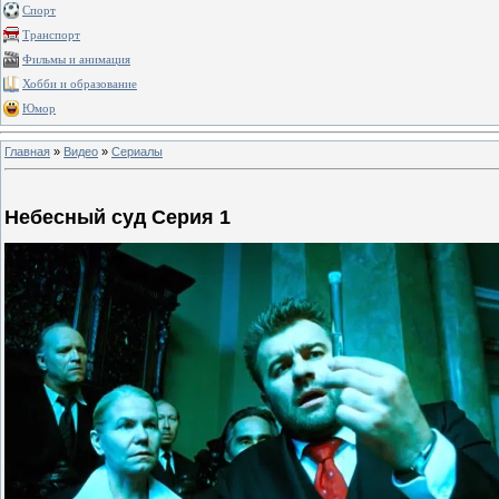
Спорт
Транспорт
Фильмы и анимация
Хобби и образование
Юмор
Главная
»
Видео
»
Сериалы
Небесный суд Серия 1