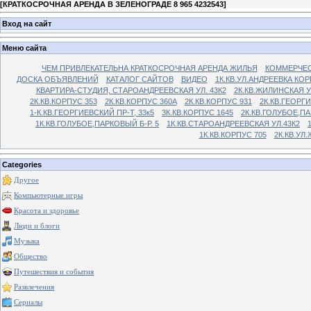
[
КРАТКОСРОЧНАЯ АРЕНДА В ЗЕЛЕНОГРАДЕ 8 965 4232543
]
Вход на сайт
Меню сайта
ЧЕМ ПРИВЛЕКАТЕЛЬНА КРАТКОСРОЧНАЯ АРЕНДА ЖИЛЬЯ
КОММЕРЧЕС
ДОСКА ОБЪЯВЛЕНИЙ
КАТАЛОГ САЙТОВ
ВИДЕО
1К.КВ.УЛ.АНДРЕЕВКА КОР
КВАРТИРА-СТУДИЯ, СТАРОАНДРЕЕВСКАЯ УЛ. 43К2
2К.КВ.ЖИЛИНСКАЯ У
2К.КВ.КОРПУС 353
2К.КВ.КОРПУС 360А
2К.КВ.КОРПУС 931
2К.КВ.ГЕОРГ
1-К.КВ.ГЕОРГИЕВСКИЙ ПР-Т, 33к5
3К.КВ.КОРПУС 1645
2К.КВ.ГОЛУБОЕ,ПА
1К.КВ.ГОЛУБОЕ,ПАРКОВЫЙ Б-Р. 5
1К.КВ.СТАРОАНДРЕЕВСКАЯ УЛ.43К2
1К.КВ.КОРПУС 705
2К.КВ.УЛ
Categories
Другое
Компьютерные игры
Красота и здоровье
Люди и блоги
Музыка
Общество
Путешествия и события
Развлечения
Сериалы