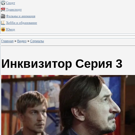
Спорт
Транспорт
Фильмы и анимация
Хобби и образование
Юмор
Главная
»
Видео
»
Сериалы
Инквизитор Серия 3