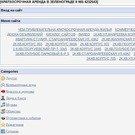
[
КРАТКОСРОЧНАЯ АРЕНДА В ЗЕЛЕНОГРАДЕ 8 965 4232543
]
Вход на сайт
Меню сайта
ЧЕМ ПРИВЛЕКАТЕЛЬНА КРАТКОСРОЧНАЯ АРЕНДА ЖИЛЬЯ
КОММЕРЧЕС
ДОСКА ОБЪЯВЛЕНИЙ
КАТАЛОГ САЙТОВ
ВИДЕО
1К.КВ.УЛ.АНДРЕЕВКА КОР
КВАРТИРА-СТУДИЯ, СТАРОАНДРЕЕВСКАЯ УЛ. 43К2
2К.КВ.ЖИЛИНСКАЯ У
2К.КВ.КОРПУС 353
2К.КВ.КОРПУС 360А
2К.КВ.КОРПУС 931
2К.КВ.ГЕОРГ
1-К.КВ.ГЕОРГИЕВСКИЙ ПР-Т, 33к5
3К.КВ.КОРПУС 1645
2К.КВ.ГОЛУБОЕ,ПА
1К.КВ.ГОЛУБОЕ,ПАРКОВЫЙ Б-Р. 5
1К.КВ.СТАРОАНДРЕЕВСКАЯ УЛ.43К2
1К.КВ.КОРПУС 705
2К.КВ.УЛ
Categories
Другое
Компьютерные игры
Красота и здоровье
Люди и блоги
Музыка
Общество
Путешествия и события
Развлечения
Сериалы