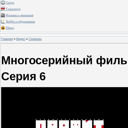
Спорт
Транспорт
Фильмы и анимация
Хобби и образование
Юмор
Главная
»
Видео
»
Сериалы
Многосерийный филь
Серия 6