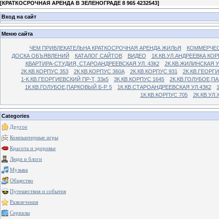
[
КРАТКОСРОЧНАЯ АРЕНДА В ЗЕЛЕНОГРАДЕ 8 965 4232543
]
Вход на сайт
Меню сайта
ЧЕМ ПРИВЛЕКАТЕЛЬНА КРАТКОСРОЧНАЯ АРЕНДА ЖИЛЬЯ
КОММЕРЧЕС
ДОСКА ОБЪЯВЛЕНИЙ
КАТАЛОГ САЙТОВ
ВИДЕО
1К.КВ.УЛ.АНДРЕЕВКА КОР
КВАРТИРА-СТУДИЯ, СТАРОАНДРЕЕВСКАЯ УЛ. 43К2
2К.КВ.ЖИЛИНСКАЯ У
2К.КВ.КОРПУС 353
2К.КВ.КОРПУС 360А
2К.КВ.КОРПУС 931
2К.КВ.ГЕОРГ
1-К.КВ.ГЕОРГИЕВСКИЙ ПР-Т, 33к5
3К.КВ.КОРПУС 1645
2К.КВ.ГОЛУБОЕ,ПА
1К.КВ.ГОЛУБОЕ,ПАРКОВЫЙ Б-Р. 5
1К.КВ.СТАРОАНДРЕЕВСКАЯ УЛ.43К2
1К.КВ.КОРПУС 705
2К.КВ.УЛ
Categories
Другое
Компьютерные игры
Красота и здоровье
Люди и блоги
Музыка
Общество
Путешествия и события
Развлечения
Сериалы