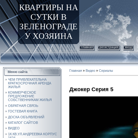
КВАРТИРЫ НА
СУТКИ В
ЗЕЛЕНОГРАДЕ
У ХОЗЯИНА
главная
регистрация
вход
Главная
»
Видео
»
Сериалы
Меню сайта
ЧЕМ ПРИВЛЕКАТЕЛЬНА
КРАТКОСРОЧНАЯ АРЕНДА
ЖИЛЬЯ
Джокер Серия 5
КОММЕРЧЕСКОЕ
ПРЕДЛОЖЕНИЕ
СОБСТВЕННИКАМ ЖИЛЬЯ
ОБРАТНАЯ СВЯЗЬ
ГОСТЕВАЯ КНИГА
ДОСКА ОБЪЯВЛЕНИЙ
КАТАЛОГ САЙТОВ
ВИДЕО
1К.КВ.УЛ.АНДРЕЕВКА КОРПУС
1624