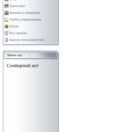
Транспорт
Фильмы и анимация
Хобби и образование
Юмор
Все каналы
Каналы пользователей
Мини-чат