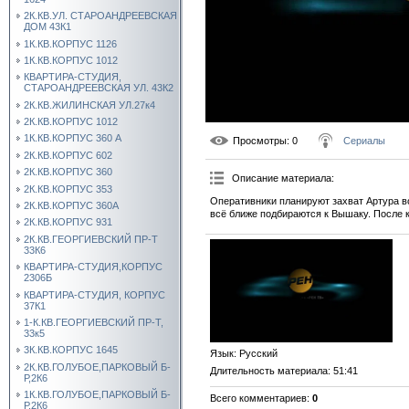
2К.КВ.УЛ. СТАРОАНДРЕЕВСКАЯ
ДОМ 43К1
1К.КВ.КОРПУС 1126
1К.КВ.КОРПУС 1012
КВАРТИРА-СТУДИЯ,
СТАРОАНДРЕЕВСКАЯ УЛ. 43К2
2К.КВ.ЖИЛИНСКАЯ УЛ.27к4
2К.КВ.КОРПУС 1012
1К.КВ.КОРПУС 360 А
Просмотры
: 0
Сериалы
2К.КВ.КОРПУС 602
2К.КВ.КОРПУС 360
Описание материала
:
2К.КВ.КОРПУС 353
Оперативники планируют захват Артура 
2К.КВ.КОРПУС 360А
всё ближе подбираются к Вышаку. После к
2К.КВ.КОРПУС 931
2К.КВ.ГЕОРГИЕВСКИЙ ПР-Т
33К6
КВАРТИРА-СТУДИЯ,КОРПУС
2306Б
КВАРТИРА-СТУДИЯ, КОРПУС
37К1
1-К.КВ.ГЕОРГИЕВСКИЙ ПР-Т,
33к5
3К.КВ.КОРПУС 1645
Язык
: Русский
2К.КВ.ГОЛУБОЕ,ПАРКОВЫЙ Б-
Длительность материала
: 51:41
Р,2К6
1К.КВ.ГОЛУБОЕ,ПАРКОВЫЙ Б-
Всего комментариев
:
0
Р,2К6