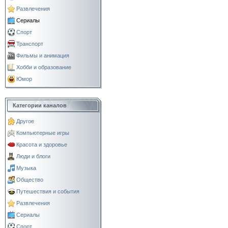
Развлечения
Сериалы
Спорт
Транспорт
Фильмы и анимация
Хобби и образование
Юмор
Категории каналов
Другое
Компьютерные игры
Красота и здоровье
Люди и блоги
Музыка
Общество
Путешествия и события
Развлечения
Сериалы
Спорт