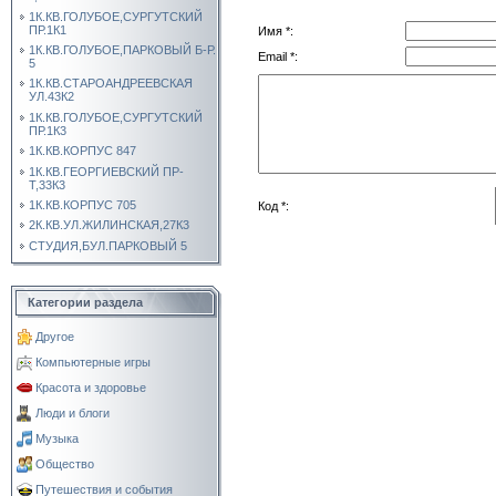
1К.КВ.ГОЛУБОЕ,СУРГУТСКИЙ
ПР.1К1
Имя *:
1К.КВ.ГОЛУБОЕ,ПАРКОВЫЙ Б-Р.
Email *:
5
1К.КВ.СТАРОАНДРЕЕВСКАЯ
УЛ.43К2
1К.КВ.ГОЛУБОЕ,СУРГУТСКИЙ
ПР.1К3
1К.КВ.КОРПУС 847
1К.КВ.ГЕОРГИЕВСКИЙ ПР-
Т,33К3
1К.КВ.КОРПУС 705
Код *:
2К.КВ.УЛ.ЖИЛИНСКАЯ,27К3
СТУДИЯ,БУЛ.ПАРКОВЫЙ 5
Категории раздела
Другое
Компьютерные игры
Красота и здоровье
Люди и блоги
Музыка
Общество
Путешествия и события