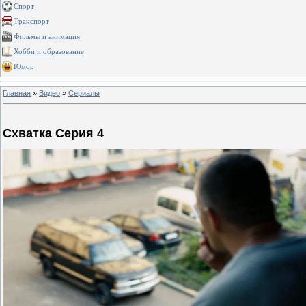
Спорт
Транспорт
Фильмы и анимация
Хобби и образование
Юмор
Главная
»
Видео
»
Сериалы
Схватка Серия 4