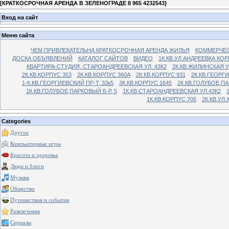
[
КРАТКОСРОЧНАЯ АРЕНДА В ЗЕЛЕНОГРАДЕ 8 965 4232543
]
Вход на сайт
Меню сайта
ЧЕМ ПРИВЛЕКАТЕЛЬНА КРАТКОСРОЧНАЯ АРЕНДА ЖИЛЬЯ
КОММЕРЧЕС
ДОСКА ОБЪЯВЛЕНИЙ
КАТАЛОГ САЙТОВ
ВИДЕО
1К.КВ.УЛ.АНДРЕЕВКА КОР
КВАРТИРА-СТУДИЯ, СТАРОАНДРЕЕВСКАЯ УЛ. 43К2
2К.КВ.ЖИЛИНСКАЯ У
2К.КВ.КОРПУС 353
2К.КВ.КОРПУС 360А
2К.КВ.КОРПУС 931
2К.КВ.ГЕОРГ
1-К.КВ.ГЕОРГИЕВСКИЙ ПР-Т, 33к5
3К.КВ.КОРПУС 1645
2К.КВ.ГОЛУБОЕ,ПА
1К.КВ.ГОЛУБОЕ,ПАРКОВЫЙ Б-Р. 5
1К.КВ.СТАРОАНДРЕЕВСКАЯ УЛ.43К2
1К.КВ.КОРПУС 705
2К.КВ.УЛ
Categories
Другое
Компьютерные игры
Красота и здоровье
Люди и блоги
Музыка
Общество
Путешествия и события
Развлечения
Сериалы