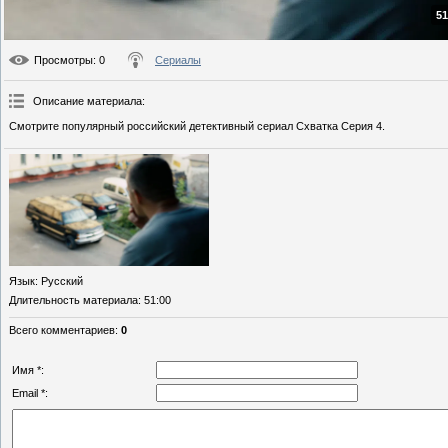
51
Просмотры
: 0
Сериалы
Описание материала
:
Смотрите популярный российский детективный сериал Схватка Серия 4.
Язык
: Русский
Длительность материала
: 51:00
Всего комментариев
:
0
Имя *:
Email *: