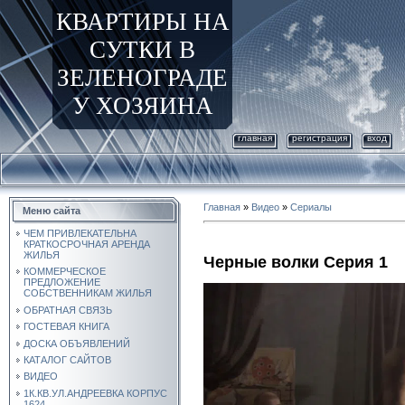
КВАРТИРЫ НА
СУТКИ В
ЗЕЛЕНОГРАДЕ
У ХОЗЯИНА
главная
регистрация
вход
Главная
»
Видео
»
Сериалы
Меню сайта
ЧЕМ ПРИВЛЕКАТЕЛЬНА
КРАТКОСРОЧНАЯ АРЕНДА
ЖИЛЬЯ
Черные волки Серия 1
КОММЕРЧЕСКОЕ
ПРЕДЛОЖЕНИЕ
СОБСТВЕННИКАМ ЖИЛЬЯ
ОБРАТНАЯ СВЯЗЬ
ГОСТЕВАЯ КНИГА
ДОСКА ОБЪЯВЛЕНИЙ
КАТАЛОГ САЙТОВ
ВИДЕО
1К.КВ.УЛ.АНДРЕЕВКА КОРПУС
1624