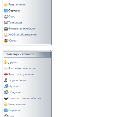
Развлечения
Сериалы
Спорт
Транспорт
Фильмы и анимация
Хобби и образование
Юмор
Категории каналов
Другое
Компьютерные игры
Красота и здоровье
Люди и блоги
Музыка
Общество
Путешествия и события
Развлечения
Сериалы
Спорт