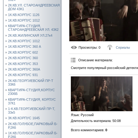
2К.КВ.УЛ. СТАРОАНДРЕЕВСКАЯ
ДОМ 43К1
1К.КВ.КОРПУС 1126
1К.КВ.КОРПУС 1012
КВАРТИРА-СТУДИЯ,
СТАРОАНДРЕЕВСКАЯ УЛ. 43К2
2К.КВ.ЖИЛИНСКАЯ УЛ.27к4
2К.КВ.КОРПУС 1012
1К.КВ.КОРПУС 360 А
Просмотры
: 0
Сериалы
2К.КВ.КОРПУС 602
2К.КВ.КОРПУС 360
Описание материала
:
2К.КВ.КОРПУС 353
Смотрите популярный российский детекти
2К.КВ.КОРПУС 360А
2К.КВ.КОРПУС 931
2К.КВ.ГЕОРГИЕВСКИЙ ПР-Т
33К6
КВАРТИРА-СТУДИЯ,КОРПУС
2306Б
КВАРТИРА-СТУДИЯ, КОРПУС
37К1
1-К.КВ.ГЕОРГИЕВСКИЙ ПР-Т,
33к5
Язык
: Русский
3К.КВ.КОРПУС 1645
Длительность материала
: 50:08
2К.КВ.ГОЛУБОЕ,ПАРКОВЫЙ Б-
Р,2К6
Всего комментариев
:
0
1К.КВ.ГОЛУБОЕ,ПАРКОВЫЙ Б-
Р,2К6