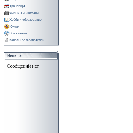
Транспорт
Фильмы и анимация
Хобби и образование
Юмор
Все каналы
Каналы пользователей
Мини-чат