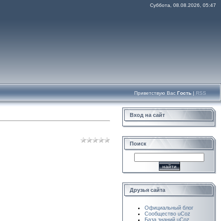
Суббота, 08.08.2026, 05:47
Приветствую Вас
Гость
|
RSS
Вход на сайт
Поиск
Друзья сайта
Официальный блог
Сообщество uCoz
База знаний uCoz