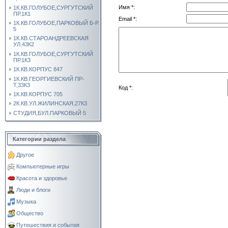
Имя *:
1К.КВ.ГОЛУБОЕ,СУРГУТСКИЙ
ПР.1К1
Email *:
1К.КВ.ГОЛУБОЕ,ПАРКОВЫЙ Б-Р.
5
1К.КВ.СТАРОАНДРЕЕВСКАЯ
УЛ.43К2
1К.КВ.ГОЛУБОЕ,СУРГУТСКИЙ
ПР.1К3
1К.КВ.КОРПУС 847
1К.КВ.ГЕОРГИЕВСКИЙ ПР-
Т,33К3
Код *:
1К.КВ.КОРПУС 705
2К.КВ.УЛ.ЖИЛИНСКАЯ,27К3
СТУДИЯ,БУЛ.ПАРКОВЫЙ 5
Категории раздела
Другое
Компьютерные игры
Красота и здоровье
Люди и блоги
Музыка
Общество
Путешествия и события