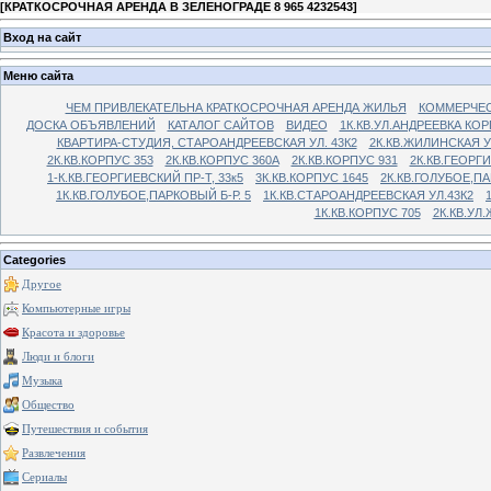
[
КРАТКОСРОЧНАЯ АРЕНДА В ЗЕЛЕНОГРАДЕ 8 965 4232543
]
Вход на сайт
Меню сайта
ЧЕМ ПРИВЛЕКАТЕЛЬНА КРАТКОСРОЧНАЯ АРЕНДА ЖИЛЬЯ
КОММЕРЧЕС
ДОСКА ОБЪЯВЛЕНИЙ
КАТАЛОГ САЙТОВ
ВИДЕО
1К.КВ.УЛ.АНДРЕЕВКА КОР
КВАРТИРА-СТУДИЯ, СТАРОАНДРЕЕВСКАЯ УЛ. 43К2
2К.КВ.ЖИЛИНСКАЯ У
2К.КВ.КОРПУС 353
2К.КВ.КОРПУС 360А
2К.КВ.КОРПУС 931
2К.КВ.ГЕОРГ
1-К.КВ.ГЕОРГИЕВСКИЙ ПР-Т, 33к5
3К.КВ.КОРПУС 1645
2К.КВ.ГОЛУБОЕ,ПА
1К.КВ.ГОЛУБОЕ,ПАРКОВЫЙ Б-Р. 5
1К.КВ.СТАРОАНДРЕЕВСКАЯ УЛ.43К2
1К.КВ.КОРПУС 705
2К.КВ.УЛ
Categories
Другое
Компьютерные игры
Красота и здоровье
Люди и блоги
Музыка
Общество
Путешествия и события
Развлечения
Сериалы