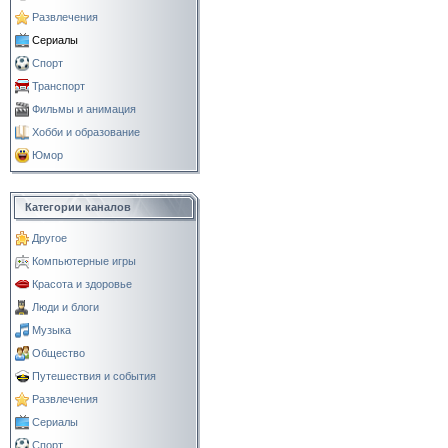
Развлечения
Сериалы
Спорт
Транспорт
Фильмы и анимация
Хобби и образование
Юмор
Категории каналов
Другое
Компьютерные игры
Красота и здоровье
Люди и блоги
Музыка
Общество
Путешествия и события
Развлечения
Сериалы
Спорт