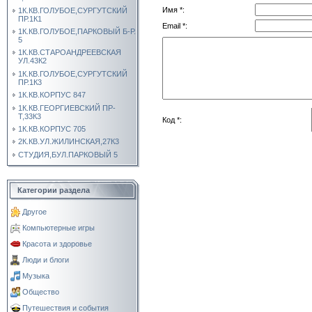
Имя *:
1К.КВ.ГОЛУБОЕ,СУРГУТСКИЙ
ПР.1К1
Email *:
1К.КВ.ГОЛУБОЕ,ПАРКОВЫЙ Б-Р.
5
1К.КВ.СТАРОАНДРЕЕВСКАЯ
УЛ.43К2
1К.КВ.ГОЛУБОЕ,СУРГУТСКИЙ
ПР.1К3
1К.КВ.КОРПУС 847
1К.КВ.ГЕОРГИЕВСКИЙ ПР-
Т,33К3
Код *:
1К.КВ.КОРПУС 705
2К.КВ.УЛ.ЖИЛИНСКАЯ,27К3
СТУДИЯ,БУЛ.ПАРКОВЫЙ 5
Категории раздела
Другое
Компьютерные игры
Красота и здоровье
Люди и блоги
Музыка
Общество
Путешествия и события