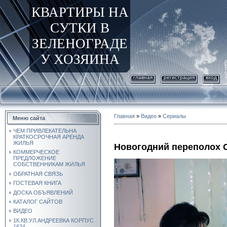
КВАРТИРЫ НА
СУТКИ В
ЗЕЛЕНОГРАДЕ
У ХОЗЯИНА
главная
регистрация
вход
Главная
»
Видео
»
Сериалы
Меню сайта
ЧЕМ ПРИВЛЕКАТЕЛЬНА
КРАТКОСРОЧНАЯ АРЕНДА
ЖИЛЬЯ
Новогодний переполох 
КОММЕРЧЕСКОЕ
ПРЕДЛОЖЕНИЕ
СОБСТВЕННИКАМ ЖИЛЬЯ
ОБРАТНАЯ СВЯЗЬ
ГОСТЕВАЯ КНИГА
ДОСКА ОБЪЯВЛЕНИЙ
КАТАЛОГ САЙТОВ
ВИДЕО
1К.КВ.УЛ.АНДРЕЕВКА КОРПУС
1624