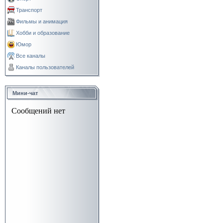
Транспорт
Фильмы и анимация
Хобби и образование
Юмор
Все каналы
Каналы пользователей
Мини-чат