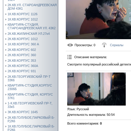
2К.КВ.УЛ. СТАРОАНДРЕЕВСКАЯ
ДОМ 43К1
1К.КВ.КОРПУС 1126
1К.КВ.КОРПУС 1012
КВАРТИРА-СТУДИЯ,
СТАРОАНДРЕЕВСКАЯ УЛ. 43К2
2К.КВ.ЖИЛИНСКАЯ УЛ.27к4
2К.КВ.КОРПУС 1012
1К.КВ.КОРПУС 360 А
Просмотры
: 0
Сериалы
2К.КВ.КОРПУС 602
2К.КВ.КОРПУС 360
Описание материала
:
2К.КВ.КОРПУС 353
Смотрите популярный российский детекти
2К.КВ.КОРПУС 360А
2К.КВ.КОРПУС 931
2К.КВ.ГЕОРГИЕВСКИЙ ПР-Т
33К6
КВАРТИРА-СТУДИЯ,КОРПУС
2306Б
КВАРТИРА-СТУДИЯ, КОРПУС
37К1
1-К.КВ.ГЕОРГИЕВСКИЙ ПР-Т,
33к5
Язык
: Русский
3К.КВ.КОРПУС 1645
Длительность материала
: 50:54
2К.КВ.ГОЛУБОЕ,ПАРКОВЫЙ Б-
Р,2К6
Всего комментариев
:
0
1К.КВ.ГОЛУБОЕ,ПАРКОВЫЙ Б-
Р,2К6