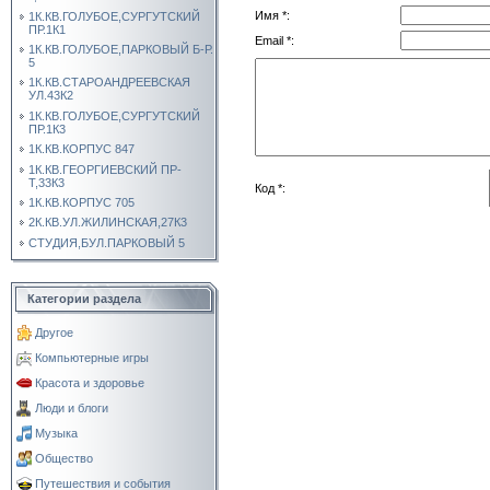
Имя *:
1К.КВ.ГОЛУБОЕ,СУРГУТСКИЙ
ПР.1К1
Email *:
1К.КВ.ГОЛУБОЕ,ПАРКОВЫЙ Б-Р.
5
1К.КВ.СТАРОАНДРЕЕВСКАЯ
УЛ.43К2
1К.КВ.ГОЛУБОЕ,СУРГУТСКИЙ
ПР.1К3
1К.КВ.КОРПУС 847
1К.КВ.ГЕОРГИЕВСКИЙ ПР-
Т,33К3
Код *:
1К.КВ.КОРПУС 705
2К.КВ.УЛ.ЖИЛИНСКАЯ,27К3
СТУДИЯ,БУЛ.ПАРКОВЫЙ 5
Категории раздела
Другое
Компьютерные игры
Красота и здоровье
Люди и блоги
Музыка
Общество
Путешествия и события