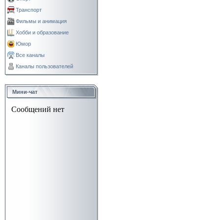
Транспорт
Фильмы и анимация
Хобби и образование
Юмор
Все каналы
Каналы пользователей
Мини-чат