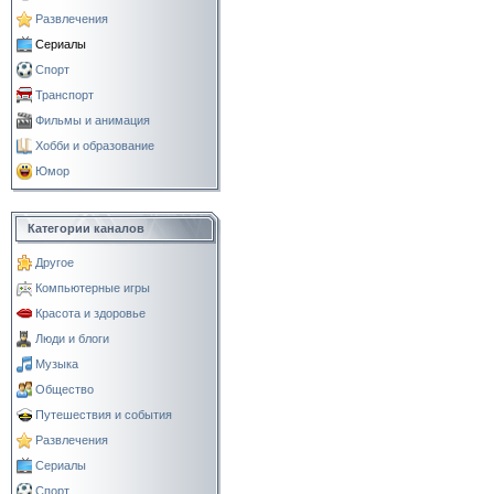
Развлечения
Сериалы
Спорт
Транспорт
Фильмы и анимация
Хобби и образование
Юмор
Категории каналов
Другое
Компьютерные игры
Красота и здоровье
Люди и блоги
Музыка
Общество
Путешествия и события
Развлечения
Сериалы
Спорт