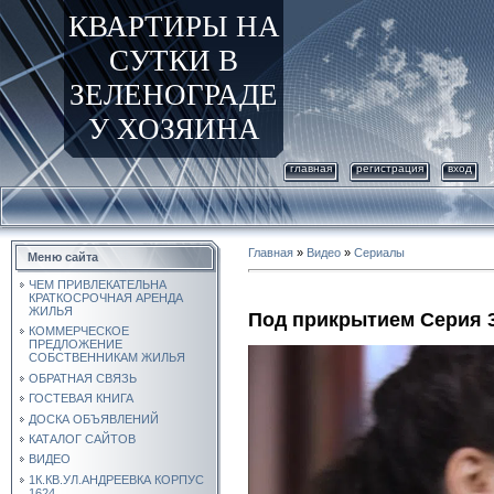
КВАРТИРЫ НА
СУТКИ В
ЗЕЛЕНОГРАДЕ
У ХОЗЯИНА
главная
регистрация
вход
Главная
»
Видео
»
Сериалы
Меню сайта
ЧЕМ ПРИВЛЕКАТЕЛЬНА
КРАТКОСРОЧНАЯ АРЕНДА
ЖИЛЬЯ
Под прикрытием Серия 
КОММЕРЧЕСКОЕ
ПРЕДЛОЖЕНИЕ
СОБСТВЕННИКАМ ЖИЛЬЯ
ОБРАТНАЯ СВЯЗЬ
ГОСТЕВАЯ КНИГА
ДОСКА ОБЪЯВЛЕНИЙ
КАТАЛОГ САЙТОВ
ВИДЕО
1К.КВ.УЛ.АНДРЕЕВКА КОРПУС
1624