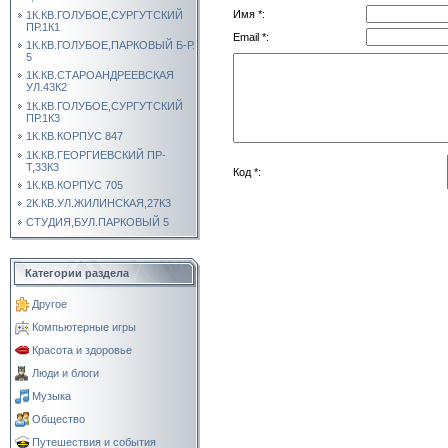
Имя *:
1К.КВ.ГОЛУБОЕ,СУРГУТСКИЙ
ПР.1К1
Email *:
1К.КВ.ГОЛУБОЕ,ПАРКОВЫЙ Б-Р.
5
1К.КВ.СТАРОАНДРЕЕВСКАЯ
УЛ.43К2
1К.КВ.ГОЛУБОЕ,СУРГУТСКИЙ
ПР.1К3
1К.КВ.КОРПУС 847
1К.КВ.ГЕОРГИЕВСКИЙ ПР-
Т,33К3
Код *:
1К.КВ.КОРПУС 705
2К.КВ.УЛ.ЖИЛИНСКАЯ,27К3
СТУДИЯ,БУЛ.ПАРКОВЫЙ 5
Категории раздела
Другое
Компьютерные игры
Красота и здоровье
Люди и блоги
Музыка
Общество
Путешествия и события