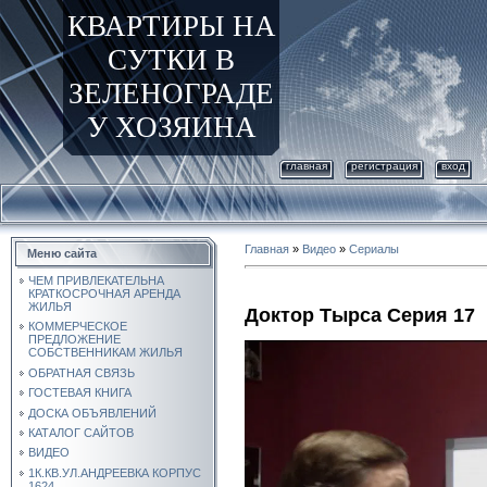
КВАРТИРЫ НА
СУТКИ В
ЗЕЛЕНОГРАДЕ
У ХОЗЯИНА
главная
регистрация
вход
Главная
»
Видео
»
Сериалы
Меню сайта
ЧЕМ ПРИВЛЕКАТЕЛЬНА
КРАТКОСРОЧНАЯ АРЕНДА
ЖИЛЬЯ
Доктор Тырса Серия 17
КОММЕРЧЕСКОЕ
ПРЕДЛОЖЕНИЕ
СОБСТВЕННИКАМ ЖИЛЬЯ
ОБРАТНАЯ СВЯЗЬ
ГОСТЕВАЯ КНИГА
ДОСКА ОБЪЯВЛЕНИЙ
КАТАЛОГ САЙТОВ
ВИДЕО
1К.КВ.УЛ.АНДРЕЕВКА КОРПУС
1624