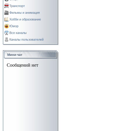
Транспорт
Фильмы и анимация
Хобби и образование
Юмор
Все каналы
Каналы пользователей
Мини-чат