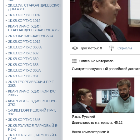
2К.КВ.УЛ. СТАРОАНДРЕЕВСКАЯ
ДОМ 43К1
1К.КВ.КОРПУС 1126
1К.КВ.КОРПУС 1012
КВАРТИРА-СТУДИЯ,
СТАРОАНДРЕЕВСКАЯ УЛ. 43К2
2К.КВ.ЖИЛИНСКАЯ УЛ.27к4
2К.КВ.КОРПУС 1012
1К.КВ.КОРПУС 360 А
Просмотры
: 0
Сериалы
2К.КВ.КОРПУС 602
2К.КВ.КОРПУС 360
Описание материала
:
2К.КВ.КОРПУС 353
Смотрите популярный российский детекти
2К.КВ.КОРПУС 360А
2К.КВ.КОРПУС 931
2К.КВ.ГЕОРГИЕВСКИЙ ПР-Т
33К6
КВАРТИРА-СТУДИЯ,КОРПУС
2306Б
КВАРТИРА-СТУДИЯ, КОРПУС
37К1
1-К.КВ.ГЕОРГИЕВСКИЙ ПР-Т,
33к5
Язык
: Русский
3К.КВ.КОРПУС 1645
Длительность материала
: 45:12
2К.КВ.ГОЛУБОЕ,ПАРКОВЫЙ Б-
Р,2К6
Всего комментариев
:
0
1К.КВ.ГОЛУБОЕ,ПАРКОВЫЙ Б-
Р,2К6