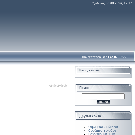
Суббота, 08.08.2026, 19:17
Приветствую Вас
Гость
|
RSS
Вход на сайт
Поиск
Друзья сайта
Официальный блог
Сообщество uCoz
База знаний uCoz