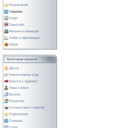
Развлечения
Сериалы
Спорт
Транспорт
Фильмы и анимация
Хобби и образование
Юмор
Категории каналов
Другое
Компьютерные игры
Красота и здоровье
Люди и блоги
Музыка
Общество
Путешествия и события
Развлечения
Сериалы
Спорт