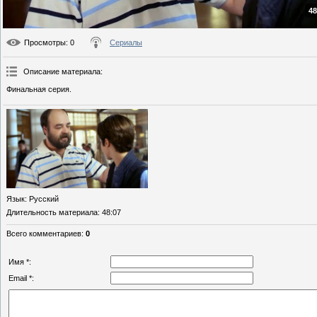
48
Просмотры
: 0
Сериалы
Описание материала
:
Финальная серия.
Язык
: Русский
Длительность материала
: 48:07
Всего комментариев
:
0
Имя *:
Email *: