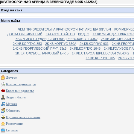
[
КРАТКОСРОЧНАЯ АРЕНДА В ЗЕЛЕНОГРАДЕ 8 965 4232543
]
Вход на сайт
Меню сайта
ЧЕМ ПРИВЛЕКАТЕЛЬНА КРАТКОСРОЧНАЯ АРЕНДА ЖИЛЬЯ
КОММЕРЧЕС
ДОСКА ОБЪЯВЛЕНИЙ
КАТАЛОГ САЙТОВ
ВИДЕО
1К.КВ.УЛ.АНДРЕЕВКА КОР
КВАРТИРА-СТУДИЯ, СТАРОАНДРЕЕВСКАЯ УЛ. 43К2
2К.КВ.ЖИЛИНСКАЯ У
2К.КВ.КОРПУС 353
2К.КВ.КОРПУС 360А
2К.КВ.КОРПУС 931
2К.КВ.ГЕОРГ
1-К.КВ.ГЕОРГИЕВСКИЙ ПР-Т, 33к5
3К.КВ.КОРПУС 1645
2К.КВ.ГОЛУБОЕ,ПА
1К.КВ.ГОЛУБОЕ,ПАРКОВЫЙ Б-Р. 5
1К.КВ.СТАРОАНДРЕЕВСКАЯ УЛ.43К2
1К.КВ.КОРПУС 705
2К.КВ.УЛ
Categories
Другое
Компьютерные игры
Красота и здоровье
Люди и блоги
Музыка
Общество
Путешествия и события
Развлечения
Сериалы