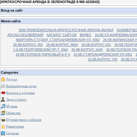
[
КРАТКОСРОЧНАЯ АРЕНДА В ЗЕЛЕНОГРАДЕ 8 965 4232543
]
Вход на сайт
Меню сайта
ЧЕМ ПРИВЛЕКАТЕЛЬНА КРАТКОСРОЧНАЯ АРЕНДА ЖИЛЬЯ
КОММЕРЧЕС
ДОСКА ОБЪЯВЛЕНИЙ
КАТАЛОГ САЙТОВ
ВИДЕО
1К.КВ.УЛ.АНДРЕЕВКА КОР
КВАРТИРА-СТУДИЯ, СТАРОАНДРЕЕВСКАЯ УЛ. 43К2
2К.КВ.ЖИЛИНСКАЯ У
2К.КВ.КОРПУС 353
2К.КВ.КОРПУС 360А
2К.КВ.КОРПУС 931
2К.КВ.ГЕОРГ
1-К.КВ.ГЕОРГИЕВСКИЙ ПР-Т, 33к5
3К.КВ.КОРПУС 1645
2К.КВ.ГОЛУБОЕ,ПА
1К.КВ.ГОЛУБОЕ,ПАРКОВЫЙ Б-Р. 5
1К.КВ.СТАРОАНДРЕЕВСКАЯ УЛ.43К2
1К.КВ.КОРПУС 705
2К.КВ.УЛ
Categories
Другое
Компьютерные игры
Красота и здоровье
Люди и блоги
Музыка
Общество
Путешествия и события
Развлечения
Сериалы