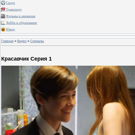
Спорт
Транспорт
Фильмы и анимация
Хобби и образование
Юмор
Главная
»
Видео
»
Сериалы
Красавчик Серия 1