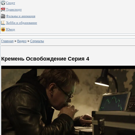
Спорт
Транспорт
Фильмы и анимация
Хобби и образование
Юмор
Главная
»
Видео
»
Сериалы
Кремень Освобождение Серия 4