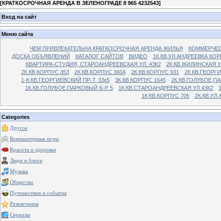
[
КРАТКОСРОЧНАЯ АРЕНДА В ЗЕЛЕНОГРАДЕ 8 965 4232543
]
Вход на сайт
Меню сайта
ЧЕМ ПРИВЛЕКАТЕЛЬНА КРАТКОСРОЧНАЯ АРЕНДА ЖИЛЬЯ
КОММЕРЧЕС
ДОСКА ОБЪЯВЛЕНИЙ
КАТАЛОГ САЙТОВ
ВИДЕО
1К.КВ.УЛ.АНДРЕЕВКА КОР
КВАРТИРА-СТУДИЯ, СТАРОАНДРЕЕВСКАЯ УЛ. 43К2
2К.КВ.ЖИЛИНСКАЯ У
2К.КВ.КОРПУС 353
2К.КВ.КОРПУС 360А
2К.КВ.КОРПУС 931
2К.КВ.ГЕОРГ
1-К.КВ.ГЕОРГИЕВСКИЙ ПР-Т, 33к5
3К.КВ.КОРПУС 1645
2К.КВ.ГОЛУБОЕ,ПА
1К.КВ.ГОЛУБОЕ,ПАРКОВЫЙ Б-Р. 5
1К.КВ.СТАРОАНДРЕЕВСКАЯ УЛ.43К2
1К.КВ.КОРПУС 705
2К.КВ.УЛ
Categories
Другое
Компьютерные игры
Красота и здоровье
Люди и блоги
Музыка
Общество
Путешествия и события
Развлечения
Сериалы